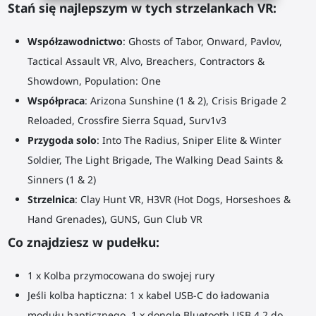
Stań się najlepszym w tych strzelankach VR:
Współzawodnictwo
: Ghosts of Tabor, Onward, Pavlov,
Tactical Assault VR, Alvo, Breachers, Contractors &
Showdown, Population: One
Współpraca
: Arizona Sunshine (1 & 2), Crisis Brigade 2
Reloaded, Crossfire Sierra Squad, Surv1v3
Przygoda solo
: Into The Radius, Sniper Elite & Winter
Soldier, The Light Brigade, The Walking Dead Saints &
Sinners (1 & 2)
Strzelnica
: Clay Hunt VR, H3VR (Hot Dogs, Horseshoes &
Hand Grenades), GUNS, Gun Club VR
Co znajdziesz w pudełku:
1 x Kolba przymocowana do swojej rury
Jeśli kolba hapticzna: 1 x kabel USB-C do ładowania
modułu hapticznego, 1 x dongle Bluetooth USB 4.2 do