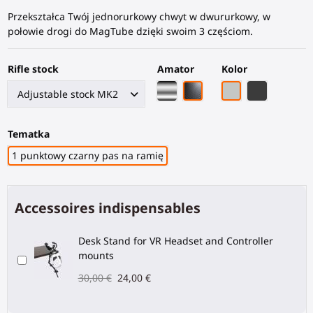
Przekształca Twój jednorurkowy chwyt w dwururkowy, w
połowie drogi do MagTube dzięki swoim 3 częściom.
Rifle stock
Amator
Kolor
Chromowa rama
Czarna rama z włókna w
Szary PLA
Czarny węg
Tematka
1 punktowy czarny pas na ramię
Accessoires indispensables
Desk Stand for VR Headset and Controller
mounts
30,00 €
24,00 €