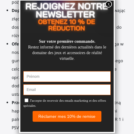
pozycję strzelecką przez dłuższy czas.
Dopasowane do ciebie i twojego stylu gry
: Przesuwając
złącze rozszerzenia wzdłuż 20cm rury, możesz
dostosować długość i wysokość, aby dostosować się do
różnych użytkowników i pozycji strzeleckich.
Oferujemy temu temu temu temu
: Zanurzenie, ulga w
noszeniu, większe bezpieczeństwo (brak upadku
gunstock), i dodatkowy punkt kontaktu do precyzyjnego
celowania. Przepnij go przez ramię, aby bezpiecznie
oprzeć kolbę na torsie podczas wykonywania
dodatkowych działań. Temblak pomaga również
ustabilizować twoje celowanie.
Przejdź na haptikę
: Możesz dodać informację zwrotną
hapticzną, aby poczuć odrzut twojej wirtualnej broni
palnej na ramieniu.
Uwaga
: Niekompatybilne z PSVR 1 i
PSVR 2.