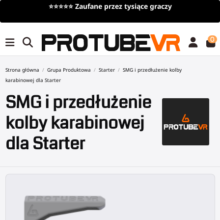
Darmowa dostawa
przy zamówieniach powyżej 100€/115$ (
czasowy)
0
Strona główna
Grupa Produktowa
Starter
SMG i przedłużenie kolby
karabinowej dla Starter
SMG i przedłużenie
kolby karabinowej
dla Starter