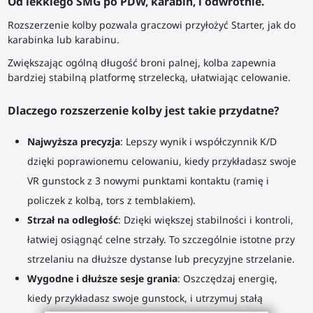
Od lekkiego SMG po PDW, karabin, i odwrotnie.
Rozszerzenie kolby pozwala graczowi przyłożyć Starter, jak do
karabinka lub karabinu.
Zwiększając ogólną długość broni palnej, kolba zapewnia
bardziej stabilną platformę strzelecką, ułatwiając celowanie.
Dlaczego rozszerzenie kolby jest takie przydatne?
Najwyższa precyzja
: Lepszy wynik i współczynnik K/D
dzięki poprawionemu celowaniu, kiedy przykładasz swoje
VR gunstock z 3 nowymi punktami kontaktu (ramię i
policzek z kolbą, tors z temblakiem).
Strzał na odległość
: Dzięki większej stabilności i kontroli,
łatwiej osiągnąć celne strzały. To szczególnie istotne przy
strzelaniu na dłuższe dystanse lub precyzyjne strzelanie.
Wygodne i dłuższe sesje grania
: Oszczędzaj energię,
kiedy przykładasz swoje gunstock, i utrzymuj stałą