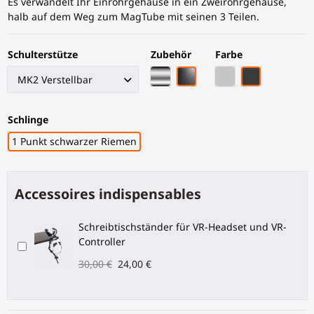
Es verwandelt Ihr Einrohrgehäuse in ein Zweirohrgehäuse,
halb auf dem Weg zum MagTube mit seinen 3 Teilen.
Schulterstütze
Zubehör
Farbe
Chrom-Armatur
Schwarze Kohlefaser-Arma
Graues PLA
Schwarze Koh
Schlinge
1 Punkt schwarzer Riemen
Accessoires indispensables
Schreibtischständer für VR-Headset und VR-
Controller
30,00 €
24,00 €