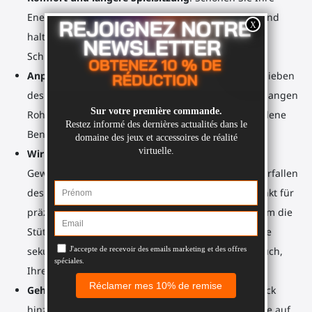
Energie, wenn Sie Ihr
Gewehrgehäuse
schultern, und
halten Sie über längere Zeit eine konsistente
Schießposition ein.
Anpassbar an Sie und Ihren Spielstil
: Durch Verschieben
des Verlängerungsanschlusses entlang des 20 cm langen
Rohrs können Sie die Länge und Höhe an verschiedene
Benutzer und Schießpositionen anpassen.
Wir bieten Ihnen einen Riemen
: Eintauchen,
Gewichtsentlastung, mehr Sicherheit (kein Herunterfallen
des
Gewehrgehäuses
) und zusätzlicher Kontaktpunkt für
präzises Zielen. Legen Sie ihn über Ihre Schulter, um die
Stütze sicher auf Ihrem Rumpf abzulegen, wenn Sie
sekundäre Aktionen ausführen. Der Riemen hilft auch,
Ihre Zielgenauigkeit zu stabilisieren.
Gehen Sie haptisch
: Sie können haptisches Feedback
hinzufügen, um den Rückstoß Ihrer virtuellen Waffe auf