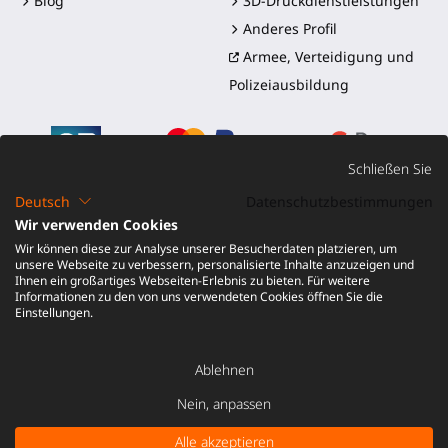
Blog
3D-Druckdienstleistungen
Anderes Profil
Armee, Verteidigung und
Polizeiausbildung
Schließen Sie
Deutsch
Datenschutzbestimmungen
Wir verwenden Cookies
©2016-2026 - ProTubeVR™
|
Verkaufsbedingungen
|
Wir können diese zur Analyse unserer Besucherdaten platzieren, um
Versand und Zölle
|
Garantie
|
Rückgabe und
unsere Webseite zu verbessern, personalisierte Inhalte anzuzeigen und
Rückerstattung
Ihnen ein großartiges Webseiten-Erlebnis zu bieten. Für weitere
Informationen zu den von uns verwendeten Cookies öffnen Sie die
Einstellungen.
Ablehnen
IN DEN WARENKORB LEGEN
78,00
Nein, anpassen
-
€
Alle akzeptieren