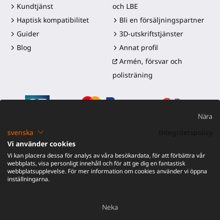
Kundtjänst
och LBE
Haptisk kompatibilitet
Bli en försäljningspartner
Guider
3D-utskriftstjänster
Blog
Annat profil
Armén, försvar och
polisträning
Nära
svenska
Integritetspolicy
Vi använder cookies
©2016-2026 - ProTubeVR™
|
Försäljningsvillkor
|
Frakt och
Vi kan placera dessa för analys av våra besökardata, för att förbättra vår
tullar
|
Garanti
|
Retur och återbetalning
webbplats, visa personligt innehåll och för att ge dig en fantastisk
webbplatsupplevelse. För mer information om cookies använder vi öppna
inställningarna.
Neka