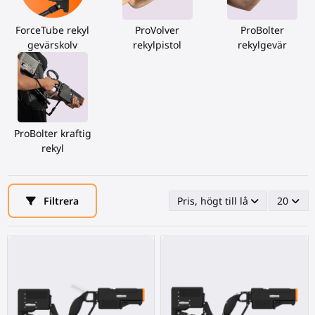
ForceTube rekyl
ProVolver
ProBolter
gevärskolv
rekylpistol
rekylgevär
ProBolter kraftig
rekyl
Filtrera
Pris, högt till lågt
20