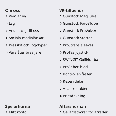
Om oss
VR-tillbehör
Vem är vi?
Gunstock MagTube
Lag
Gunstock ForceTube
Anslut dig till oss
Gunstock ProVolver
Sociala medialänkar
Gunstock Starter
Presskit och logotyper
ProStraps sleeves
Våra återförsäljare
ProTas joystick
SWINGiT Golfklubba
ProSaber-blad
Kontroller-fästen
Reservdelar
Alla produkter
Prissänkning
Spelarhörna
Affärshörnan
Mitt konto
Gevärsstockar för arkader