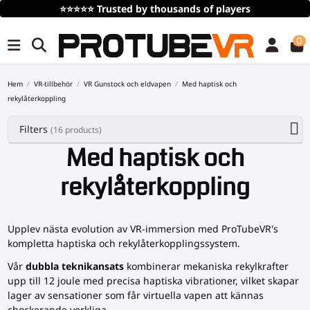
Gratis frakt
vid köp över 100€/115$ (tidsbegränsat)
0
Hem
VR-tillbehör
VR Gunstock och eldvapen
Med haptisk och
rekylåterkoppling
Filters
(16 products)
Med haptisk och
rekylåterkoppling
Upplev nästa evolution av VR-immersion med ProTubeVR's
kompletta haptiska och rekylåterkopplingssystem.
Vår
dubbla teknikansats
kombinerar mekaniska rekylkrafter
upp till 12 joule med precisa haptiska vibrationer, vilket skapar
lager av sensationer som får virtuella vapen att kännas
chockerande verkliga.