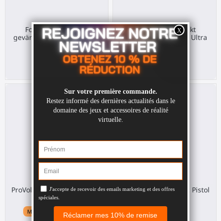
ForceTube haptiskt
ForceTube haptiskt
gevärskolv för Valve Index
gevärskolv för Pico 4 Ultra
Valve Index
Pico 4 Ultra
369,00 €
369,00 €
ProVolver Elite Haptic Pistol
ProVolver Elite Haptic Pistol
för Quest 3
för Quest 3
Meta Quest 3 / 3S / Pro
Sony PS VR2