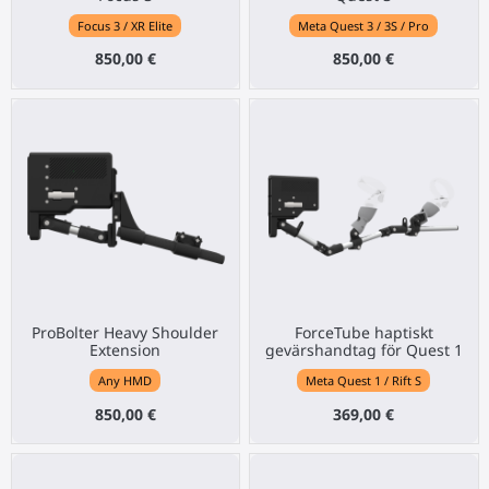
Focus 3 / XR Elite
Meta Quest 3 / 3S / Pro
850,00 €
850,00 €
ProBolter Heavy Shoulder
ForceTube haptiskt
Extension
gevärshandtag för Quest 1
Any HMD
Meta Quest 1 / Rift S
850,00 €
369,00 €