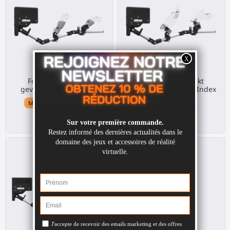
ForceTube haptisk
ForceTube haptiskt
gevärskolv för Quest 3
gevärskolv för Valve Index
Meta Quest 3 / 3S / Pro
Valve Index
369,00 €
369,00 €