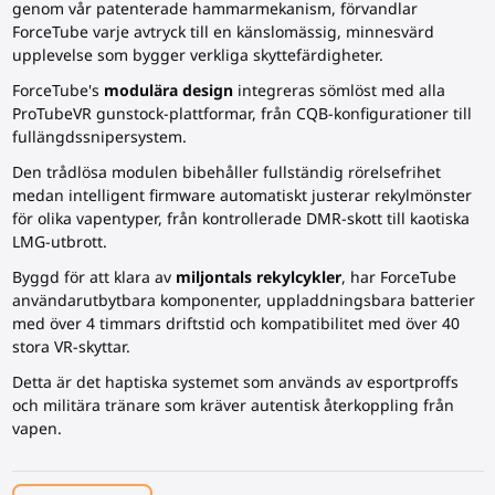
genom vår patenterade hammarmekanism, förvandlar
ForceTube varje avtryck till en känslomässig, minnesvärd
upplevelse som bygger verkliga skyttefärdigheter.
ForceTube's
modulära design
integreras sömlöst med alla
ProTubeVR gunstock-plattformar, från CQB-konfigurationer till
fullängdssnipersystem.
Den trådlösa modulen bibehåller fullständig rörelsefrihet
medan intelligent firmware automatiskt justerar rekylmönster
för olika vapentyper, från kontrollerade DMR-skott till kaotiska
LMG-utbrott.
Byggd för att klara av
miljontals rekylcykler
, har ForceTube
användarutbytbara komponenter, uppladdningsbara batterier
med över 4 timmars driftstid och kompatibilitet med över 40
stora VR-skyttar.
Detta är det haptiska systemet som används av esportproffs
och militära tränare som kräver autentisk återkoppling från
vapen.