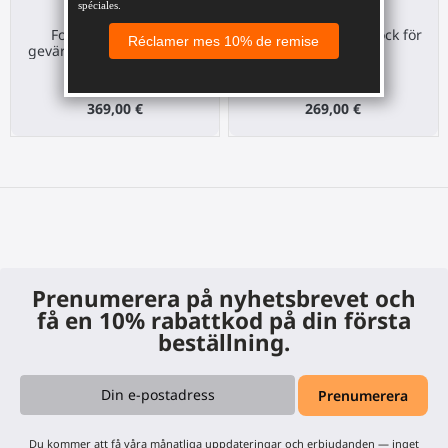
ForceTube haptiskt
ForceTube Haptic Stock för
gevärskolv för Pico 4 Ultra
VR gevärskolv
Pico 4 Ultra
Any HMD
369,00 €
269,00 €
Prenumerera på nyhetsbrevet och
få en 10% rabattkod på din första
beställning.
Du kommer att få våra månatliga uppdateringar och erbjudanden — inget