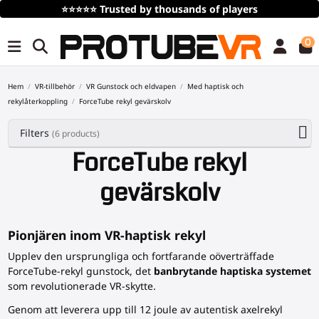
⭐⭐⭐⭐⭐
Trusted by thousands of players
0
Hem
VR-tillbehör
VR Gunstock och eldvapen
Med haptisk och
rekylåterkoppling
ForceTube rekyl gevärskolv
Filters
(6 products)
ForceTube rekyl
gevärskolv
Pionjären inom VR-haptisk rekyl
Upplev den ursprungliga och fortfarande oöverträffade
ForceTube-rekyl gunstock, det
banbrytande haptiska systemet
som revolutionerade VR-skytte.
Genom att leverera upp till 12 joule av autentisk axelrekyl