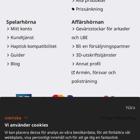
Alla produkter
Prissänkning
Spelarhörna
Affärshörnan
Mitt konto
Gevärsstockar för arkader
Kundtjänst
och LBE
Haptisk kompatibilitet
Bli en försäljningspartner
Guider
3D-utskriftstjänster
Blog
Annat profil
Armén, försvar och
polisträning
Nära
svenska
Integritetspolicy
Vi använder cookies
©2016-2026 - ProTubeVR™
|
Försäljningsvillkor
|
Frakt och
Vi kan placera dessa för analys av våra besökardata, för att förbättra vår
tullar
|
Garanti
|
Retur och återbetalning
webbplats, visa personligt innehåll och för att ge dig en fantastisk