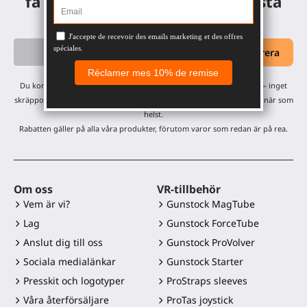
få en 10% rabattkod på din första
beställning.
Du kommer att få våra månatliga uppdateringar och erbjudanden — inget
skräppost, bara ett mejl i månaden! Du kan avsluta prenumerationen när som
helst.
Rabatten gäller på alla våra produkter, förutom varor som redan är på rea.
Om oss
VR-tillbehör
Vem är vi?
Gunstock MagTube
Lag
Gunstock ForceTube
Anslut dig till oss
Gunstock ProVolver
Sociala medialänkar
Gunstock Starter
Presskit och logotyper
ProStraps sleeves
Våra återförsäljare
ProTas joystick