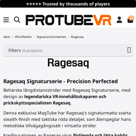
⭐⭐⭐⭐⭐
Trusted by thousands of players
0
Hem
VR-tillbehör
Signatursortimentet
Ragesaq
Filters
(6 products)
Ragesaq
Ragesaq Signaturserie - Precision Perfected
Behärska långdistansstrider med Ragesaq Signaturserie, med
design av
legendariska VR-innehållsskaparen och
prickskyttsspecialisten Ragesaq
.
Denna exklusiva MagTube har Ragesaq's signaturmatta svarta
stealth-finish med taktiska röda detaljer, som återspeglar hans
metodiska tillvägagångssätt i virtuella strider.
Konfigurationen av Ragesaq visar
förlängda och lätta kolrör