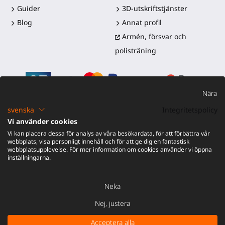
Guider
3D-utskriftstjänster
Blog
Annat profil
Armén, försvar och
polisträning
Nära
svenska
Integritetspolicy
Vi använder cookies
©2016-2026 - ProTubeVR™
|
Försäljningsvillkor
|
Frakt och
Vi kan placera dessa för analys av våra besökardata, för att förbättra vår
tullar
|
Garanti
|
Retur och återbetalning
webbplats, visa personligt innehåll och för att ge dig en fantastisk
webbplatsupplevelse. För mer information om cookies använder vi öppna
inställningarna.
Neka
Nej, justera
Acceptera alla