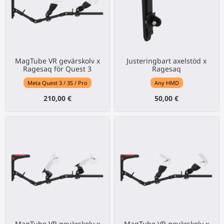
MagTube VR gevärskolv x
Justeringbart axelstöd x
Ragesaq för Quest 3
Ragesaq
Meta Quest 3 / 3S / Pro
Any HMD
210,00 €
50,00 €
MagTube VR gevärskolv x
MagTube VR gevärskolv x