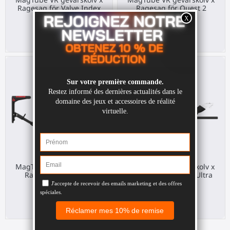
Ragesaq för Valve Index
Ragesaq för Quest 2
Valve Index
Meta Quest 2
210,00 €
210,00 €
MagTube VR gevärskolv x
MagTube VR gevärskolv x
Ragesaq för PS VR 2
Ragesaq för Pico 4 Ultra
Sony PS VR2
Pico 4 Ultra
210,00 €
210,00 €