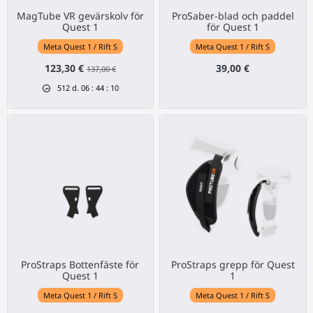
MagTube VR gevärskolv för
ProSaber-blad och paddel
Quest 1
för Quest 1
Meta Quest 1 / Rift S
Meta Quest 1 / Rift S
123,30 €
39,00 €
137,00 €
512
d.
06
:
44
:
10
ProStraps Bottenfäste för
ProStraps grepp för Quest
Quest 1
1
Meta Quest 1 / Rift S
Meta Quest 1 / Rift S