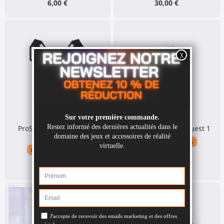
6,00 €
30,00 €
ProStraps Toppfäste för
ProTas Joystick för Quest 1
Quest 1
Meta Quest 1 / Rift S
Meta Quest 1 / Rift S
40,00 €
6,00 €