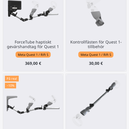
ForceTube haptiskt
Kontrollfästen för Quest 1-
gevärshandtag för Quest 1
tillbehör
Meta Quest 1 / Rift S
Meta Quest 1 / Rift S
369,00 €
30,00 €
På rea!
−10%