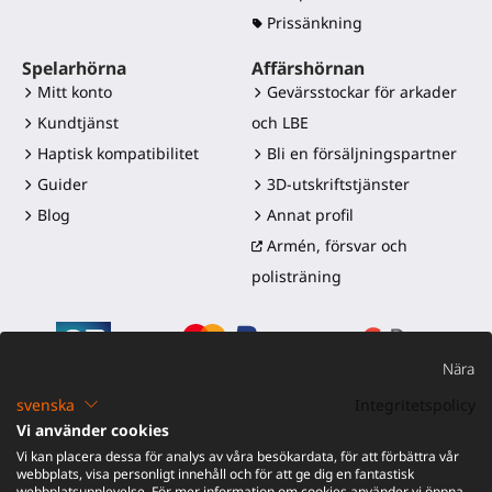
Prissänkning
Spelarhörna
Affärshörnan
Mitt konto
Gevärsstockar för arkader
Kundtjänst
och LBE
Haptisk kompatibilitet
Bli en försäljningspartner
Guider
3D-utskriftstjänster
Blog
Annat profil
Armén, försvar och
polisträning
Nära
svenska
Integritetspolicy
Vi använder cookies
©2016-2026 - ProTubeVR™
|
Försäljningsvillkor
|
Frakt och
Vi kan placera dessa för analys av våra besökardata, för att förbättra vår
tullar
|
Garanti
|
Retur och återbetalning
webbplats, visa personligt innehåll och för att ge dig en fantastisk
webbplatsupplevelse. För mer information om cookies använder vi öppna