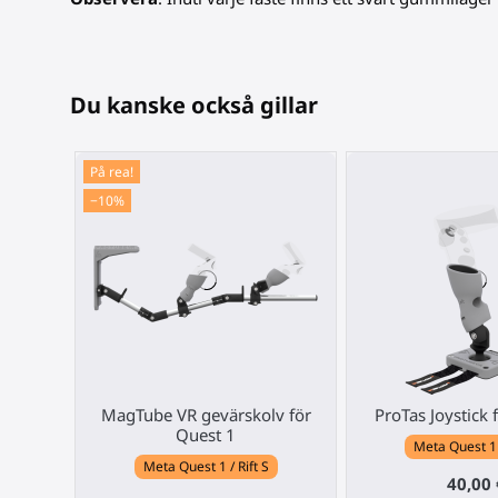
Du kanske också gillar
På rea!
−10%
MagTube VR gevärskolv för
ProTas Joystick 
Quest 1
Meta Quest 1 /
Meta Quest 1 / Rift S
40,00 