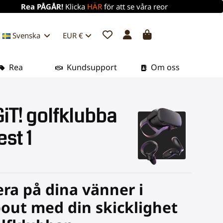
Rea PÅGÅR!
Klicka
HÄR
för att se våra reor
Svenska
EUR €
Rea
Kundsupport
Om oss
T! golfklubba
est 1
ra på dina vänner i
out med din skicklighet