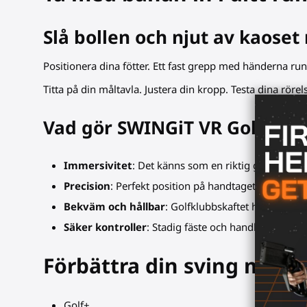
Slå bollen och njut av kaoset
Positionera dina fötter. Ett fast grepp med händerna runt
Titta på din måltavla. Justera din kropp. Testa dina rörel
Vad gör SWINGiT VR Golfklu
Immersivitet
: Det känns som en riktig golfklubba.
Precision
: Perfekt position på handtaget, inga skaki
Bekväm och hållbar
: Golfklubbskaftet har ett text
Säker kontroller
: Stadig fäste och handledsrem för
Förbättra din sving med d
Golf+