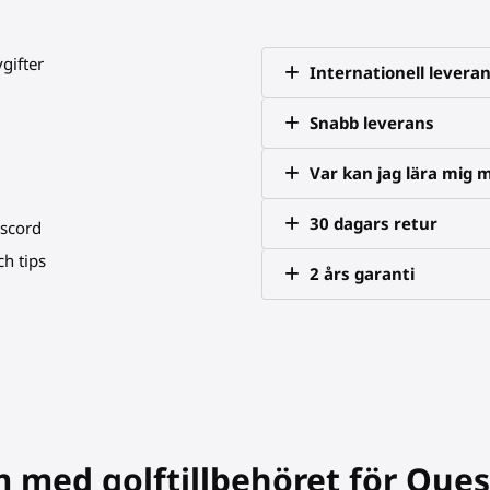
vgifter
Internationell levera
Snabb leverans
Var kan jag lära mig 
30 dagars retur
iscord
h tips
2 års garanti
m med golftillbehöret för Ques