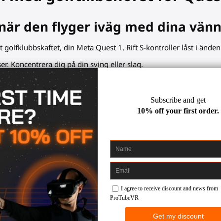
 när den flyger iväg med dina vänn
 golfklubbskaftet, din Meta Quest 1, Rift S-kontroller låst i änden
ser. Koncentrera dig på din sving eller slag.
bban så användbar?
 Att hålla i en fysisk föremål kommer förbättra dina känslor.
ga händer, kontroller i linje.
urerat, svettresistent grepp.
 att låsa kontrollerplatsen.
essa VR-golfspel: