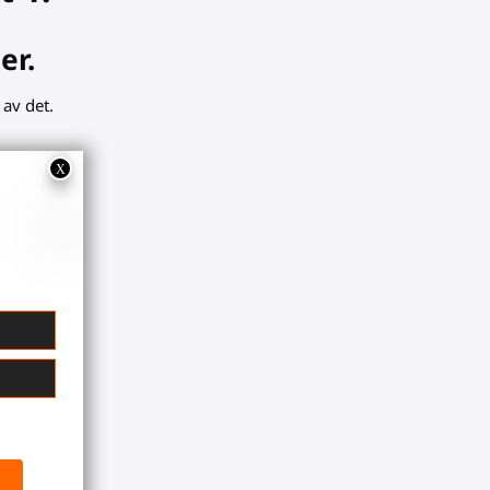
er.
 av det.