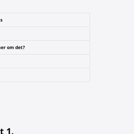
ns
mer om det?
t 1.