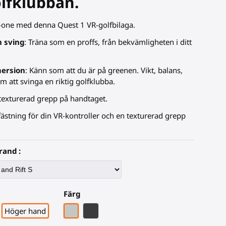
lfklubban.
n-one med denna Quest 1 VR-golfbilaga.
n sving
: Träna som en proffs, från bekvämligheten i ditt
ersion
: Känn som att du är på greenen. Vikt, balans,
om att svinga en riktig golfklubba.
 texturerad grepp på handtaget.
 fästning för din VR-kontroller och en texturerad grepp
rand :
Färg
Grått PLA
Svart kolfiber
Höger hand