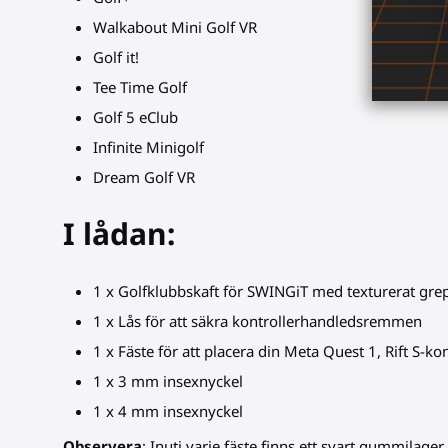
Walkabout Mini Golf VR
Golf it!
Tee Time Golf
Golf 5 eClub
Infinite Minigolf
Dream Golf VR
I lådan:
1 x Golfklubbskaft för SWINGiT med texturerat gre
1 x Lås för att säkra kontrollerhandledsremmen
1 x Fäste för att placera din Meta Quest 1, Rift S-k
1 x 3 mm insexnyckel
1 x 4 mm insexnyckel
Observera
: Inuti varje fäste finns ett svart gummilage