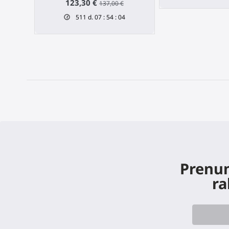
123,30 €
137,00 €
511
d.
07
:
54
:
03
Prenum
ra