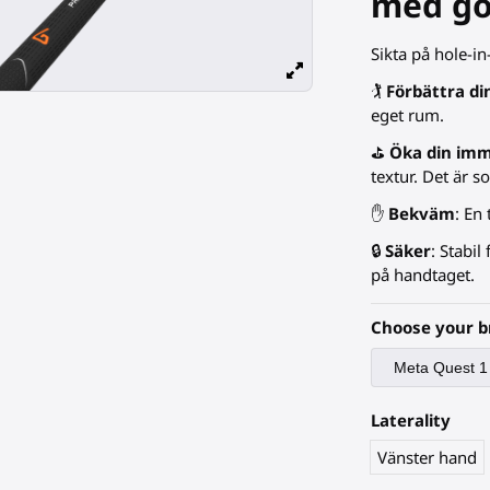
med go
Sikta på hole-i
🏌️
Förbättra di
eget rum.
⛳
Öka din imm
textur. Det är s
✋
Bekväm
: En
🔒
Säker
: Stabil
på handtaget.
Choose your b
Laterality
Vänster hand