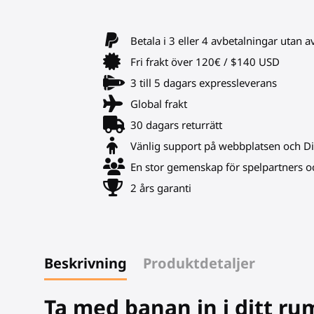
Betala i 3 eller 4 avbetalningar utan a
Fri frakt över 120€ / $140 USD
3 till 5 dagars expressleverans
Global frakt
30 dagars returrätt
Vänlig support på webbplatsen och D
En stor gemenskap för spelpartners oc
2 års garanti
Beskrivning
Produktdetaljer
Ta med banan in i ditt ru