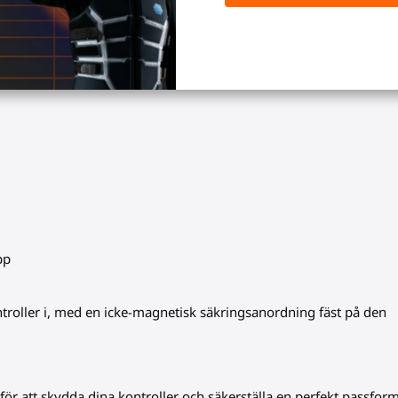
pp
ontroller i, med en icke-magnetisk säkringsanordning fäst på den
r för att skydda dina kontroller och säkerställa en perfekt passform