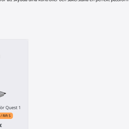
för Quest 1
 Rift S
€