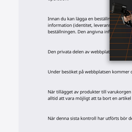
Innan du kan lägga en beställning måste
information (identitet, leverans- och fa
beställningen. Den angivna informatione
Den privata delen av webbplatsen gör det m
Under besöket på webbplatsen kommer det n
När tillägget av produkter till varukorg
alltid att vara möjligt att ta bort en arti
När denna sista kontroll har utförts bör d