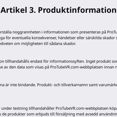
Artikel 3. Produktinformation
säkerställa noggrannheten i informationen som presenteras på Pr
ga för eventuella konsekvenser, händelser eller särskilda skador 
veten om möjligheten till sådana skador.
 tillhandahålls endast för informationssyften. Inget produkt som
else av den data som visas på ProTubeVR.com-webbplatsen innan 
na är inte bindande. Produkt- och tillverkarnamn samt varumärk
 är under testning tillhandahåller ProTubeVR.com-webbplatsen k
os de produkter som erbjuds till försäljning med avsedd använd