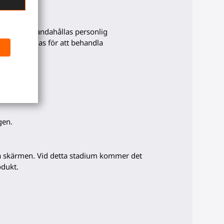
 att tillhandahållas personlig
 att användas för att behandla
historiken.
gen.
 på skärmen. Vid detta stadium kommer det
odukt.