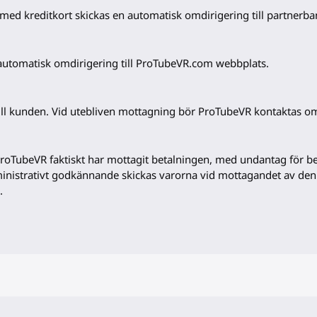
g med kreditkort skickas en automatisk omdirigering till partnerb
automatisk omdirigering till ProTubeVR.com webbplats.
till kunden. Vid utebliven mottagning bör ProTubeVR kontaktas o
ProTubeVR faktiskt har mottagit betalningen, med undantag för be
inistrativt godkännande skickas varorna vid mottagandet av de
.