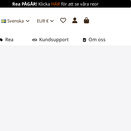
Rea PÅGÅR!
Klicka
HÄR
för att se våra reor
Svenska
EUR €
Rea
Kundsupport
Om oss