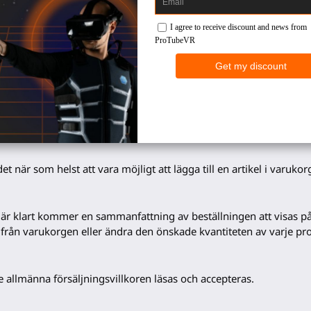
 du skapa ett kundkonto. Under denna procedur kommer ProTubeVR
ktureringsadress, e-postadress). Denna information kommer endast
n måste vara sanningsenlig.
öjligt för dig att se statusen för aktuella beställningar och köp
är som helst att vara möjligt att lägga till en artikel i varukor
en är klart kommer en sammanfattning av beställningen att visas
kel från varukorgen eller ändra den önskade kvantiteten av varje pr
e allmänna försäljningsvillkoren läsas och accepteras.