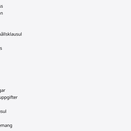
ss
on
ållsklausul
ns
gar
uppgifter
usul
gemang