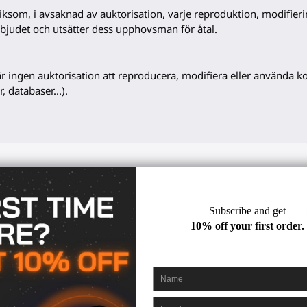
 liksom, i avsaknad av auktorisation, varje reproduktion, modifieri
bjudet och utsätter dess upphovsman för åtal.
är ingen auktorisation att reproducera, modifiera eller använda 
, databaser...).
Artikel 2. Beställningsprocess
a minst 18 år gammal och ha den lagliga kapaciteten eller föräld