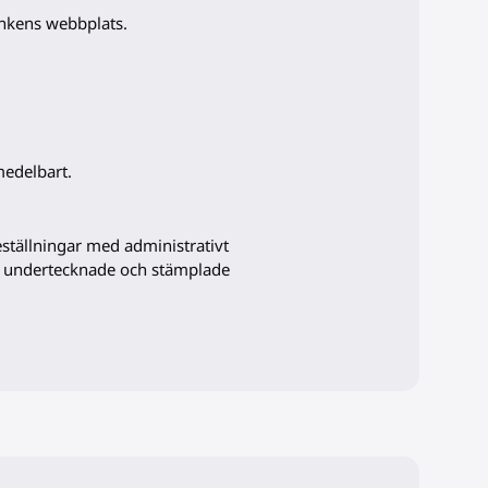
ankens webbplats.
medelbart.
ställningar med administrativt
n undertecknade och stämplade