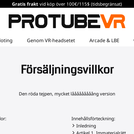
Gratis frakt
vid köp över 100€/115$ (tidsbegränsat)
loting
Genom VR-headsetet
Arcade & LBE
Försäljningsvillkor
Den röda tejpen, mycket lååååååååång version
or:
Innehållsförteckning:
Inledning
Artikel 1. Immaterialrätt