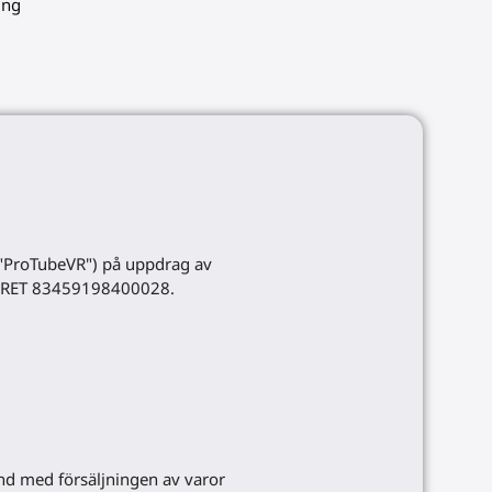
ing
 "ProTubeVR") på uppdrag av
 SIRET 83459198400028.
and med försäljningen av varor