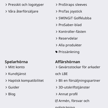
Presskit och logotyper
ProStraps sleeves
Våra återförsäljare
ProTas joystick
SWINGiT Golfklubba
ProSaber-blad
Kontroller-fästen
Reservdelar
Alla produkter
Prissänkning
Spelarhörna
Affärshörnan
Mitt konto
Gevärsstockar för arkader
Kundtjänst
och LBE
Haptisk kompatibilitet
Bli en försäljningspartner
Guider
3D-utskriftstjänster
Blog
Annat profil
Armén, försvar och
polisträning