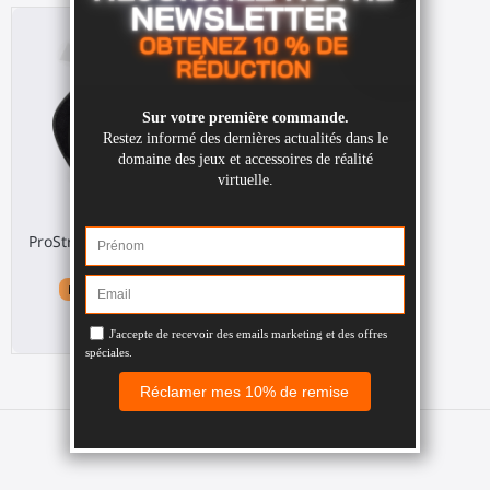
ProStraps grepp för Quest
1
Meta Quest 1 / Rift S
30,00 €