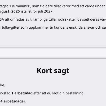
get "De minimis", som tidigare tillät varor med ett värde under $
ugusti 2025
istället för juli 2027.
 att omfattas av tillämpliga tullar och skatter, oavsett deras värd
ller tullavgifter som uppkommer är kundens enskilda ansvar och sa
Kort sagt
ike.
erkstad
1 arbetsdag
efter att du lagt din beställning.
m
4 arbetsdagar
.