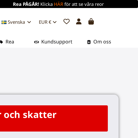
Rea PÅGÅR!
Klicka
HÄR
för att se våra reor
Svenska
EUR €
Rea
Kundsupport
Om oss
r och skatter