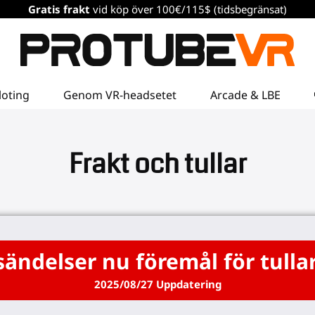
Gratis frakt
vid köp över 100€/115$ (tidsbegränsat)
loting
Genom VR-headsetet
Arcade & LBE
Frakt och tullar
rsändelser nu föremål för tulla
2025/08/27 Uppdatering