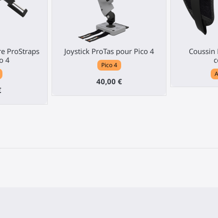
re ProStraps
Joystick ProTas pour Pico 4
Coussin 
o 4
c
Pico 4
40,00 €
€