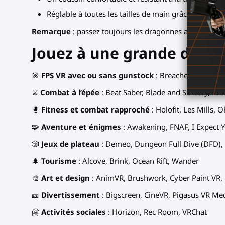
Réglable à toutes les tailles de main grâce à ses san
Remarque
: passez toujours les dragonnes autour de vos
Jouez à une grande diversi
🎯
FPS VR avec ou sans gunstock
: Breachers, Ghosts 
⚔
Combat à l’épée
: Beat Saber, Blade and Sorcery, Bro
🥊
Fitness et combat rapproché
: Holofit, Les Mills, O
🧩
Aventure et énigmes
: Awakening, FNAF, I Expect Y
🎲
Jeux de plateau
: Demeo, Dungeon Full Dive (DFD), 
🌲
Tourisme
: Alcove, Brink, Ocean Rift, Wander
🎨
Art et design
: AnimVR, Brushwork, Cyber Paint VR, G
🎫
Divertissement
: Bigscreen, CineVR, Pigasus VR Me
🤗
Activités sociales
: Horizon, Rec Room, VRChat