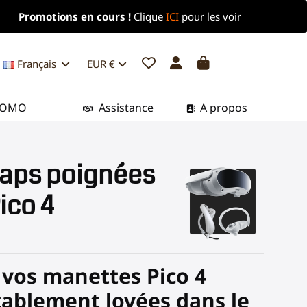
Promotions en cours !
Clique
ICI
pour les voir
Français
EUR €
ROMO
Assistance
A propos
raps poignées
ico 4
 vos manettes Pico 4
tablement lovées dans le