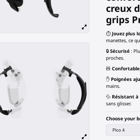
creux d
grips P
⏱️
Jouez plus 
manettes, ce qui
🔒
Sécurisé
: Pl
proches.
🧸
Confortable
✋
Poignées aj
mains.
💦
Résistant à 
sans glisser.
Choose your b