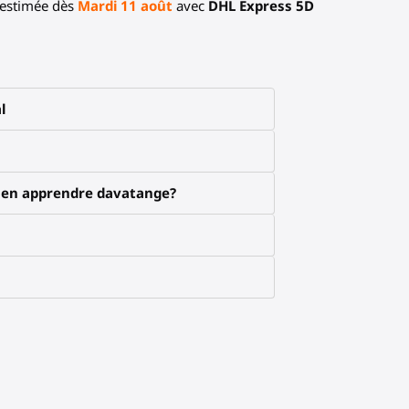
 estimée dès
Mardi 11 août
avec
DHL Express 5D
l
x en apprendre davatange?