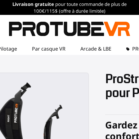
Livraison gratuite
pour toute commande de plus de
100€/115$ (offre à durée limitée)
Pilotage
Par casque VR
Arcade & LBE
P
ProSt
pour P
Gardez
confor