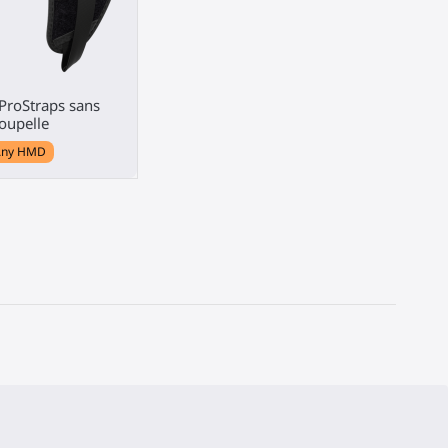
ProStraps sans
oupelle
Any HMD