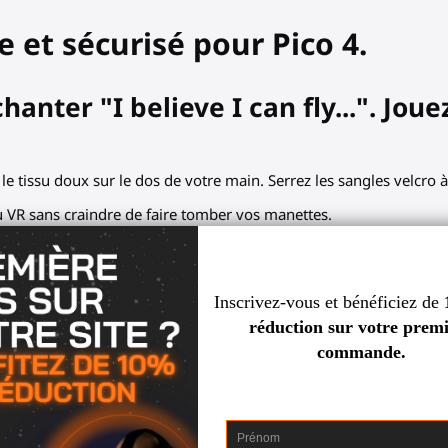
e et sécurisé pour Pico 4.
anter "I believe I can fly...". Joue
le tissu doux sur le dos de votre main. Serrez les sangles velcro 
 VR sans craindre de faire tomber vos manettes.
 grips ProStraps :
actions naturelles.
é, même avec des débutants en VR.
ou des appareils photos professionnels, sécurisées et confortable
n pour les jeux et entraînements les plus intenses.