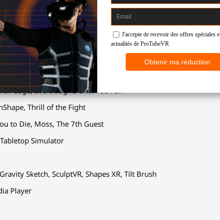
gles velcro élastiques.
 poignets. C’est une sécurité obligatoire et gratuite.
té de jeux VR avec les ProSrap
of Tabor, Onward, Pavlov, The Light Brigade
ken Edge, Everslaught, Until You Fall
hShape, Thrill of the Fight
ou to Die, Moss, The 7th Guest
Tabletop Simulator
ravity Sketch, SculptVR, Shapes XR, Tilt Brush
dia Player