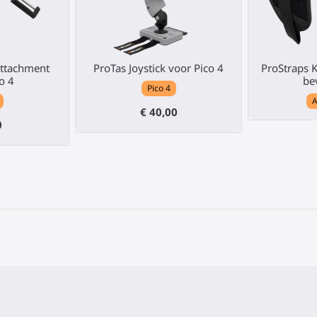
attachment
ProTas Joystick voor Pico 4
ProStraps 
o 4
be
Pico 4
€ 40,00
0