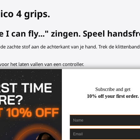
co 4 grips.
e I can fly..." zingen. Speel hands
 de zachte stof aan de achterkant van je hand. Trek de klittenban
or het laten vallen van een controller.
ips nodig hebt:
cties.
mensen die VR ontdekken.
gheid, vergelijkbaar met professionele camerariemen.
eest veeleisende games en workouts.