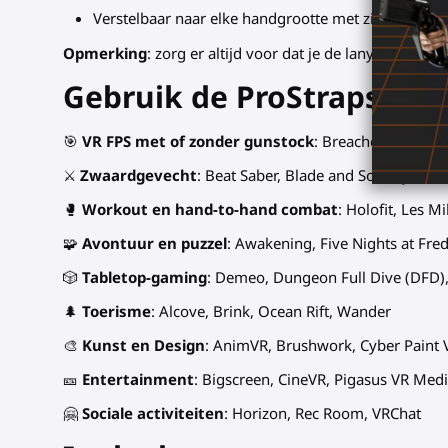
Verstelbaar naar elke handgrootte met zijn elastisc
Opmerking
: zorg er altijd voor dat je de lanyards van 
Gebruik de ProStraps in e
🎯
VR FPS met of zonder gunstock
: Breachers, Ghosts
⚔
Zwaardgevecht
: Beat Saber, Blade and Sorcery, Brok
🥊
Workout en hand-to-hand combat
: Holofit, Les M
🧩
Avontuur en puzzel
: Awakening, Five Nights at Fredd
🎲
Tabletop-gaming
: Demeo, Dungeon Full Dive (DFD),
🌲
Toerisme
: Alcove, Brink, Ocean Rift, Wander
🎨
Kunst en Design
: AnimVR, Brushwork, Cyber Paint V
🎫
Entertainment
: Bigscreen, CineVR, Pigasus VR Medi
🤗
Sociale activiteiten
: Horizon, Rec Room, VRChat