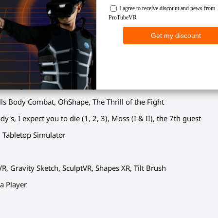
he klittenbandsluitingen.
je controllers om je polsen doet. Het is een verplichte veiligheidsm
en breed scala aan spellen:
 of Tabor, Onward, Pavlov, The Light Brigade
en Edge, Everslaught, Until you fall
ills Body Combat, OhShape, The Thrill of the Fight
y's, I expect you to die (1, 2, 3), Moss (I & II), the 7th guest
 Tabletop Simulator
R, Gravity Sketch, SculptVR, Shapes XR, Tilt Brush
a Player