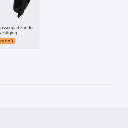
Kussenpad zonder
vestiging
Any HMD