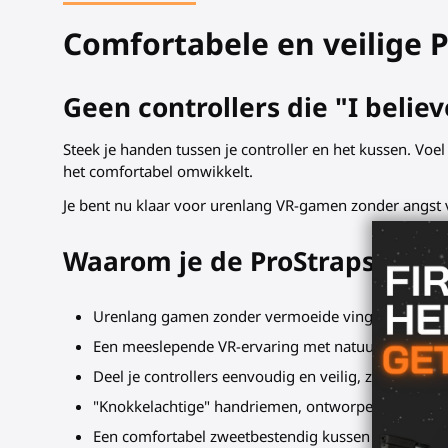
Comfortabele en veilige Pi
Geen controllers die "I believ
Steek je handen tussen je controller en het kussen. Voel
het comfortabel omwikkelt.
Je bent nu klaar voor urenlang VR-gamen zonder angst vo
Waarom je de ProStraps VR-gr
Urenlang gamen zonder vermoeide vingers.
Een meeslepende VR-ervaring met natuurlijke intera
Deel je controllers eenvoudig en veilig, zelfs met 
"Knokkelachtige" handriemen, ontworpen voor veili
Een comfortabel zweetbestendig kussen voor de m