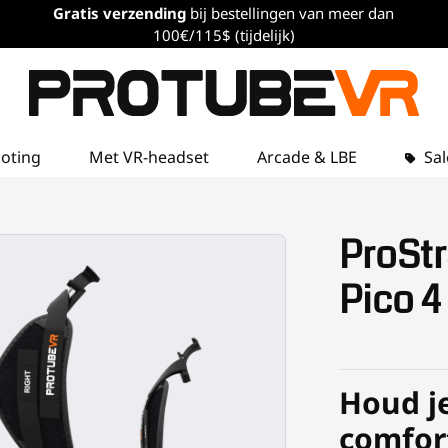
Gratis verzending
bij bestellingen van meer dan
100€/115$ (tijdelijk)
loting
Met VR-headset
Arcade & LBE
Sal
ProStr
Pico 4
Houd je
comfort