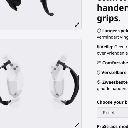
handen
grips.
⏱️
Langer spel
vermindert vin
🔒
Veilig
: Geen 
over vrienden en
🧸
Comfortabe
✋
Verstelbare 
💦
Zweetbeste
gladde handen.
Choose your b
ProStraps mod