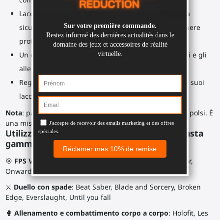
Lacci per le mani simili a "nocche", progettati per la
sicurezza, simili a quelli delle tracolle delle fotocamere
professionali.
Un comodo cuscino resistente al sudore per i giochi e gli
allenamenti più impegnativi.
Regolabile a qualsiasi dimensione della mano con i suoi
lacci in velcro elastici.
Nota
: passa sempre i lacci dei tuoi controller intorno ai polsi. È
una misura di sicurezza obbligatoria e non costa nulla.
Utilizza le impugnature ProStraps in una vasta
gamma di giochi:
🎯
FPS VR
con o senza
fucile
: Breachers, Ghosts of Tabor,
Onward, Pavlov, The Light Brigade
⚔
Duello con spade
: Beat Saber, Blade and Sorcery, Broken
Edge, Everslaught, Until you fall
🥊
Allenamento e combattimento corpo a corpo
: Holofit, Les