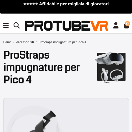
Spedizione gratuita
per ordini superiori a 100€/115$ (offerta a
tempo limitato)
0
Home
Accessori VR
ProStraps impugnature per Pico 4
ProStraps
impugnature per
Pico 4