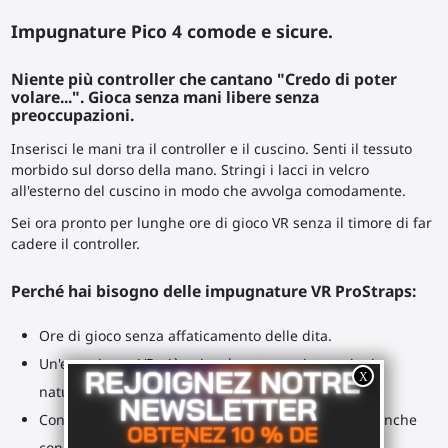
Impugnature Pico 4 comode e sicure.
Niente più controller che cantano "Credo di poter
volare...". Gioca senza mani libere senza
preoccupazioni.
Inserisci le mani tra il controller e il cuscino. Senti il tessuto
morbido sul dorso della mano. Stringi i lacci in velcro
all'esterno del cuscino in modo che avvolga comodamente.
Sei ora pronto per lunghe ore di gioco VR senza il timore di far
cadere il controller.
Perché hai bisogno delle impugnature VR ProStraps:
Ore di gioco senza affaticamento delle dita.
Un'esperienza VR più coinvolgente con interazioni
naturali.
Condividi facilmente i tuoi controller in sicurezza, anche
con persone che scoprono il VR.