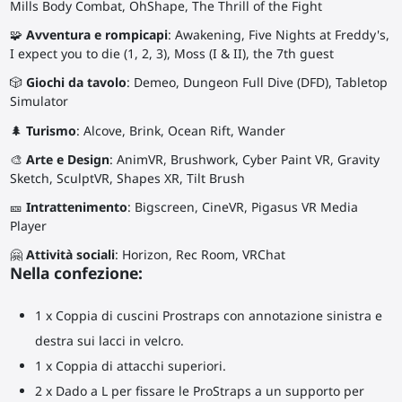
Mills Body Combat, OhShape, The Thrill of the Fight
🧩
Avventura e rompicapi
: Awakening, Five Nights at Freddy's,
I expect you to die (1, 2, 3), Moss (I & II), the 7th guest
🎲
Giochi da tavolo
: Demeo, Dungeon Full Dive (DFD), Tabletop
Simulator
🌲
Turismo
: Alcove, Brink, Ocean Rift, Wander
🎨
Arte e Design
: AnimVR, Brushwork, Cyber Paint VR, Gravity
Sketch, SculptVR, Shapes XR, Tilt Brush
🎫
Intrattenimento
: Bigscreen, CineVR, Pigasus VR Media
Player
🤗
Attività sociali
: Horizon, Rec Room, VRChat
Nella confezione:
1 x Coppia di cuscini Prostraps con annotazione sinistra e
destra sui lacci in velcro.
1 x Coppia di attacchi superiori.
2 x Dado a L per fissare le ProStraps a un supporto per