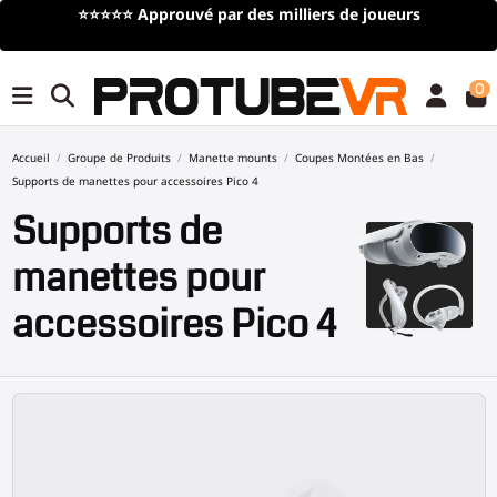
Livraison gratuite
pour toute commande de plus de 100€/11
(offre à durée limitée)
0
Accueil
Groupe de Produits
Manette mounts
Coupes Montées en Bas
Supports de manettes pour accessoires Pico 4
Supports de
manettes pour
accessoires Pico 4