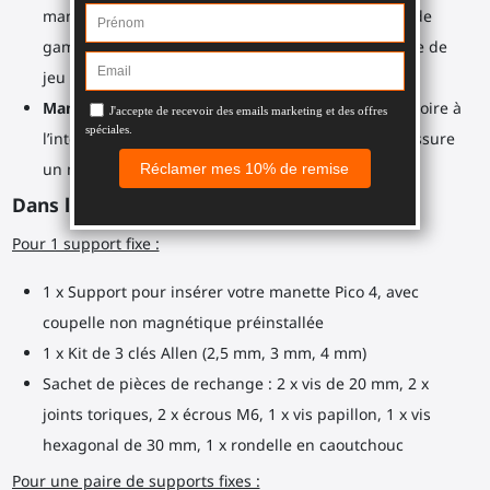
manette sont fabriquées avec des matériaux haut de
gamme et des attaches fiables pour une expérience de
jeu durable.
Manettes protégées
: Une couche de caoutchouc noire à
l’intérieur des coupelles protège vos manettes et assure
un maintien parfait.
Dans la boîte :
Pour 1 support fixe :
1 x Support pour insérer votre manette Pico 4, avec
coupelle non magnétique préinstallée
1 x Kit de 3 clés Allen (2,5 mm, 3 mm, 4 mm)
Sachet de pièces de rechange : 2 x vis de 20 mm, 2 x
joints toriques, 2 x écrous M6, 1 x vis papillon, 1 x vis
hexagonal de 30 mm, 1 x rondelle en caoutchouc
Pour une paire de supports fixes :