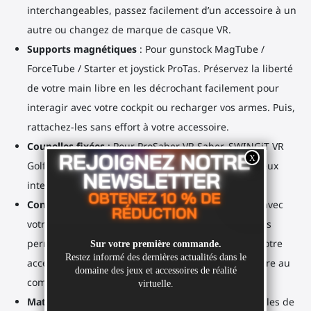
interchangeables, passez facilement d’un accessoire à un
autre ou changez de marque de casque VR.
Supports magnétiques
: Pour gunstock MagTube /
ForceTube / Starter et joystick ProTas. Préservez la liberté
de votre main libre en les décrochant facilement pour
interagir avec votre cockpit ou recharger vos armes. Puis,
rattachez-les sans effort à votre accessoire.
Coupelles fixées
: Pour ProSaber VR Saber, SWINGiT VR
Golf Club. Offrent une sécurité extrême pour des jeux
intenses comme BeatSaber, KayakVR ou Mini-golf.
Conçu pour durer
: Mettez à jour votre accessoire avec
votre nouveau casque VR. Notre design unique vous
permet de simplement changer vos supports sur votre
accessoire VR, vous évitant de racheter un accessoire au
complet.
Matériaux d’impression 3D de qualité
: Nos coupelles de