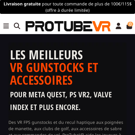
Livraison gratuite
pour toute commande de plus de 100€/115$
(offre à durée limitée)
0
LES MEILLEURS
VR GUNSTOCKS ET
ACCESSOIRES
POUR META QUEST, PS VR2, VALVE
INDEX ET PLUS ENCORE.
Des VR FPS gunstocks et du recul haptique aux poignées
de manette, aux clubs de golf, aux accessoires de sabre
et aux commandes de vol, ProTubeVR aide les joueurs à