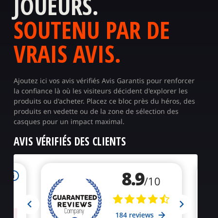
JOUEURS.
SOUTENU PAR DE
VRAIS AVIS.
Ajoutez ici vos avis vérifiés Avis Garantis pour renforcer
la confiance là où les visiteurs décident d'explorer les
produits ou d'acheter. Placez ce bloc près du héros, des
produits en vedette ou de la zone de sélection des
casques pour un impact maximal.
AVIS VÉRIFIÉS DES CLIENTS