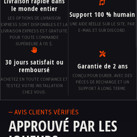
Livraison rapide dans
le monde entier
Support 100 % humain
LES OPTIONS DE LIVRAISON
UNE AIDE RÉELLE SUR LE SITE, PAR
EXPRESS SONT DISPONIBLES ET LA
E-MAIL ET SUR DISCORD.
LIVRAISON EXPRESS EST GRATUITE
POUR TOUTE COMMANDE
SUPÉRIEURE À 115 $.
30 jours satisfait ou
Garantie de 2 ans
remboursé
CONÇU POUR DURER, AVEC DES
ACHETEZ EN TOUTE CONFIANCE ET
PIÈCES DE RECHANGE ET UN
TESTEZ VOTRE INSTALLATION
SUPPORT À LONG TERME.
CHEZ VOUS.
— AVIS CLIENTS VÉRIFIÉS
APPROUVÉ PAR LES