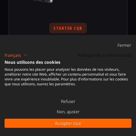
STARTER CQB
POINT D'ENTRÉE ABORDABLE DANS
Fermer
LES ACCESSOIRES VR FPS
français
Politique de confidentialité
Une plateforme gunstock compacte conçue pour le
Nous utilisons des cookies
jeu en espaces restreints et les joueurs recherchant
Nous pouvons les placer pour analyser les données de nos visiteurs,
une meilleure stabilité sans prix élevé.
améliorer notre site Web, afficher un contenu personnalisé et vous faire
vivre une expérience inoubliable. Pour plus d'informations sur les cookies
Idéal pour : les acheteurs de gunstock débutants, les packs et le jeu
que nous utilisons, ouvrez les paramètres.
rapide de style CQB.
Refuser
Non, ajuster
ACHETER STARTER
Accepter tout
Explorez Starter >