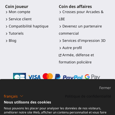
Coin joueur
Coin des affaires
Mon compte
Crosses pour Arcades &
Service client
LBE
Compatibilité haptique
Devenez un partenaire
Tutoriels
commercial
Blog
Services d'impression 3D
Autre profil
Armée, défense et
formation policière
Fermer
français
Politique de confidentialité
©2016-2026 - ProTubeVR™
|
Conditions de vente
|
Nous utilisons des cookies
Expédition et droits
|
Garantie
|
Retour et
Nous pouvons les placer pour analyser les données de nos visiteurs,
Remboursement
améliorer notre site Web, afficher un contenu personnalisé et vous faire