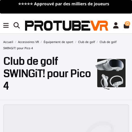
Livraison gratuite
pour toute commande de plus de 100€/115$
(offre à durée limitée)
0
Accueil
Accessoires VR
Équipement de sport
Club de golf
Club de golf
SWINGiT! pour Pico 4
Club de golf
SWINGiT! pour Pico
4