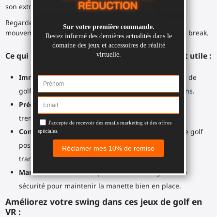
son extrémité.
Regardez votre cible. Ajustez votre corps. Testez vos
mouvements. Concentrez-vous sur votre swing ou votre break.
Ce qui rend le club de golf VR SWINGiT tellement utile :
Immersion
: On a l’impression de tenir un vrai club de
golf. Tenir un objet physique améliore vos sensations.
Précision
: Position idéale sur la poignée, pas de
tremblement, manettes parfaitement alignées.
Confortable et durable
: Le manche de type club de golf
possède une texture antidérapante résistante à la
transpiration.
Manette sécurisée
: coupelle solide et dragonne de
sécurité pour maintenir la manette bien en place.
Améliorez votre swing dans ces jeux de golf en
VR :