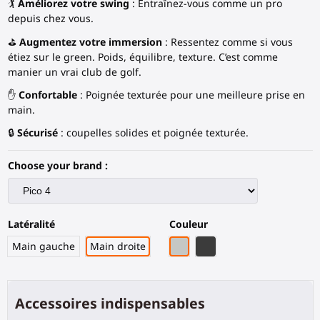
🏌️
Améliorez votre swing
: Entraînez-vous comme un pro
depuis chez vous.
⛳
Augmentez votre immersion
: Ressentez comme si vous
étiez sur le green. Poids, équilibre, texture. C’est comme
manier un vrai club de golf.
✋
Confortable
: Poignée texturée pour une meilleure prise en
main.
🔒
Sécurisé
: coupelles solides et poignée texturée.
Choose your brand :
Latéralité
Couleur
Gris Clair
Fibre de carbone noire
Main gauche
Main droite
Accessoires indispensables