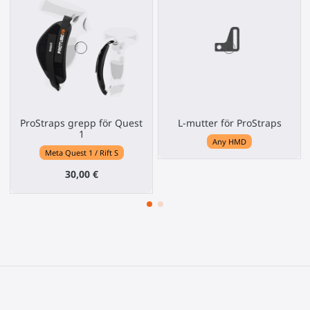
ProStraps grepp för Quest
L-mutter för ProStraps
1
Any HMD
Meta Quest 1 / Rift S
30,00 €