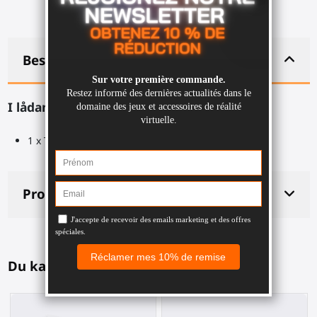
Beskrivning
I lådan:
1 x Toppfäste för ProStraps för Meta Quest 1, Rift S
Produktdetaljer
Du kanske också gillar