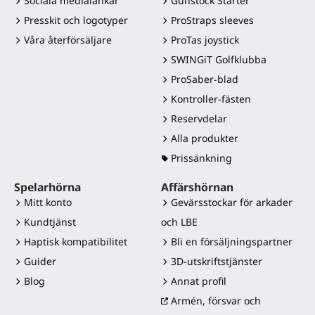
Sociala medialänkar
Gunstock Starter
Presskit och logotyper
ProStraps sleeves
Våra återförsäljare
ProTas joystick
SWINGiT Golfklubba
ProSaber-blad
Kontroller-fästen
Reservdelar
Alla produkter
Prissänkning
Spelarhörna
Affärshörnan
Mitt konto
Gevärsstockar för arkader
Kundtjänst
och LBE
Haptisk kompatibilitet
Bli en försäljningspartner
Guider
3D-utskriftstjänster
Blog
Annat profil
Armén, försvar och