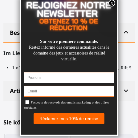
Beschreibung
Im Lieferumfang enthalten:
1 x Top-Anbringung für ProStraps für Meta Quest 1, Rift S
Artikeldetails
Sie könnten auch mögen