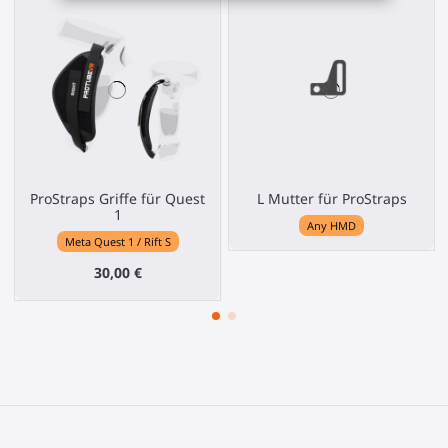
ProStraps Griffe für Quest
L Mutter für ProStraps
1
Any HMD
Meta Quest 1 / Rift S
30,00 €