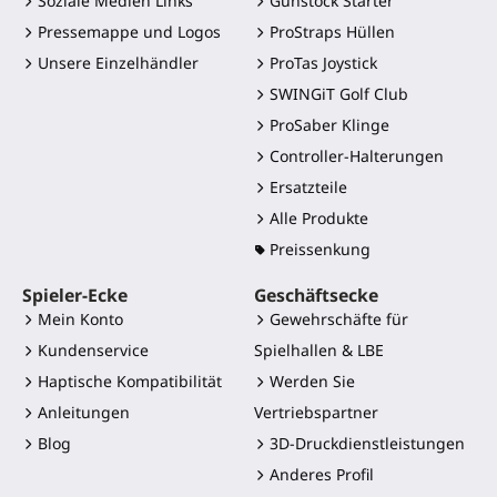
Soziale Medien Links
Gunstock Starter
Pressemappe und Logos
ProStraps Hüllen
Unsere Einzelhändler
ProTas Joystick
SWINGiT Golf Club
ProSaber Klinge
Controller-Halterungen
Ersatzteile
Alle Produkte
Preissenkung
Spieler-Ecke
Geschäftsecke
Mein Konto
Gewehrschäfte für
Kundenservice
Spielhallen & LBE
Haptische Kompatibilität
Werden Sie
Anleitungen
Vertriebspartner
Blog
3D-Druckdienstleistungen
Anderes Profil