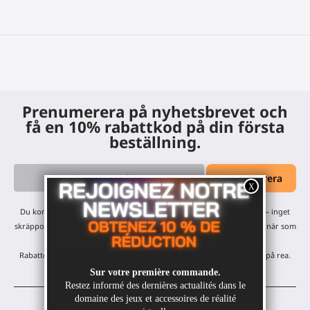
Prenumerera på nyhetsbrevet och
få en 10% rabattkod på din första
beställning.
Du kommer att få våra månatliga uppdateringar och erbjudanden — inget
skräppost, bara ett mejl i månaden! Du kan avsluta prenumerationen när som
helst.
Rabatten gäller på alla våra produkter, förutom varor som redan är på rea.