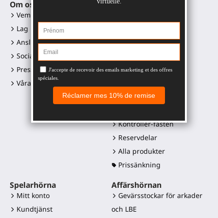
Om oss
VR-tillbehör
Vem är vi?
Gunstock MagTube
Lag
Gunstock ForceTube
Anslut dig till oss
Gunstock ProVolver
Sociala medialänkar
Gunstock Starter
Presskit och logotyper
ProStraps sleeves
Våra återförsäljare
ProTas joystick
SWINGiT Golfklubba
ProSaber-blad
Kontroller-fästen
Reservdelar
Alla produkter
Prissänkning
Spelarhörna
Affärshörnan
Mitt konto
Gevärsstockar för arkader
Kundtjänst
och LBE