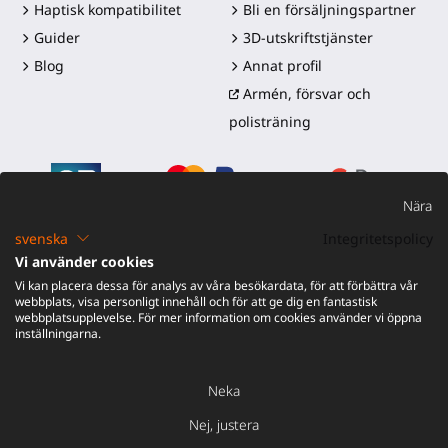
Haptisk kompatibilitet
Bli en försäljningspartner
Guider
3D-utskriftstjänster
Blog
Annat profil
Armén, försvar och
polisträning
Nära
svenska
Integritetspolicy
Vi använder cookies
©2016-2026 - ProTubeVR™
|
Försäljningsvillkor
|
Frakt och
Vi kan placera dessa för analys av våra besökardata, för att förbättra vår
tullar
|
Garanti
|
Retur och återbetalning
webbplats, visa personligt innehåll och för att ge dig en fantastisk
webbplatsupplevelse. För mer information om cookies använder vi öppna
inställningarna.
Neka
Nej, justera