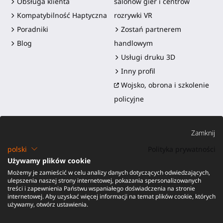
Obsługa klienta
salonów gier i centrów
Kompatybilność Haptyczna
rozrywki VR
Poradniki
Zostań partnerem
Blog
handlowym
Usługi druku 3D
Inny profil
Wojsko, obrona i szkolenie
policyjne
Zamknij
polski
Polityka prywatności
Używamy plików cookie
Możemy je zamieścić w celu analizy danych dotyczących odwiedzających,
©2016-2026 - ProTubeVR™
|
Warunki sprzedaży
|
Wysyłka i
ulepszenia naszej strony internetowej, pokazania spersonalizowanych
obowiązki
|
Gwarancja
|
Zwroty i zwrot pieniędzy
treści i zapewnienia Państwu wspaniałego doświadczenia na stronie
internetowej. Aby uzyskać więcej informacji na temat plików cookie, których
używamy, otwórz ustawienia.