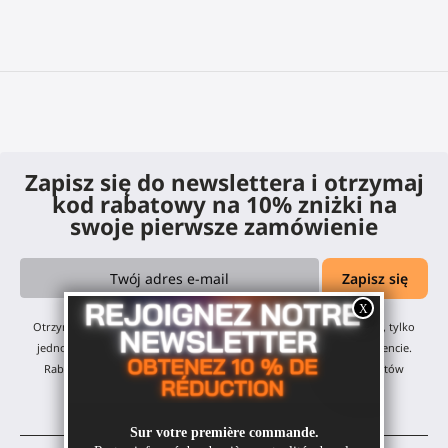
Zapisz się do newslettera i otrzymaj
kod rabatowy na 10% zniżki na
swoje pierwsze zamówienie
Otrzymasz nasze miesięczne aktualizacje i oferty — żadnego spamu, tylko
jedno emaila miesięcznie! Możesz zrezygnować w dowolnym momencie.
Rabat obejmuje wszystkie nasze produkty, z wyłączeniem produktów
przecenionych.