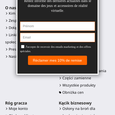
O nas
Akcesoria VR
Kim jesteśmy?
Gunstock MagTube
Zespół
Gunstock ForceTube
Dołącz do nas
Gunstock ProVolver
Linki do mediów
Gunstock Starter
społecznościowych
ProStraps rękawy
Press kit i loga
ProTas joystick
Nasi sprzedawcy
SWINGiT Kij Golfowy
ProSaber ostrze
Kontrolery do mocowania
Części zamienne
Wszystkie produkty
Obniżka cen
Róg gracza
Kącik biznesowy
Moje konto
Osłony na broń dla