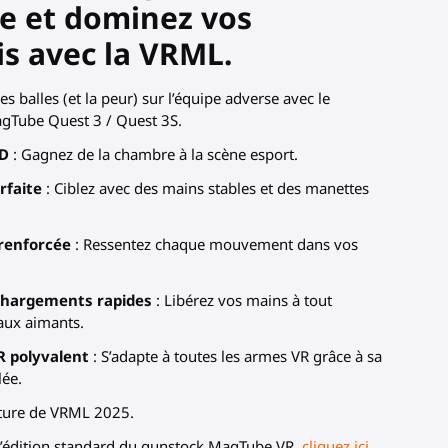
le et dominez vos
s avec la VRML.
les balles (et la peur) sur l’équipe adverse avec le
gTube Quest 3 / Quest 3S.
/D
: Gagnez de la chambre à la scène esport.
rfaite
: Ciblez avec des mains stables et des manettes
renforcée
: Ressentez chaque mouvement dans vos
echargements rapides
: Libérez vos mains à tout
ux aimants.
 polyvalent
: S’adapte à toutes les armes VR grâce à sa
lée.
ture de VRML 2025.
l’édition standard du gunstock MagTube VR,
cliquez ici
.