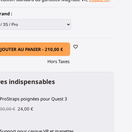
rand :
JOUTER AU PANIER -
210,00 €
Hors Taxes
es indispensables
ProStraps poignées pour Quest 3
30,00 €
24,00 €
Support pour casque VR et manettes