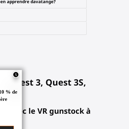
x en apprendre davatange?
ta Quest 3, Quest 3S,
es avec le VR gunstock à