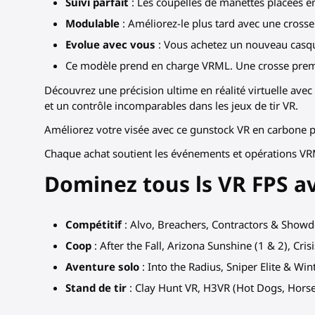
Suivi parfait
: Les coupelles de manettes placées en
Modulable
: Améliorez-le plus tard avec une crosse
Evolue avec vous
: Vous achetez un nouveau casque 
Ce modèle prend en charge VRML. Une crosse premi
Découvrez une précision ultime en réalité virtuelle ave
et un contrôle incomparables dans les jeux de tir VR.
Améliorez votre visée avec ce gunstock VR en carbone p
Chaque achat soutient les événements et opérations V
Dominez tous ls VR FPS a
Compétitif
: Alvo, Breachers, Contractors & Showd
Coop
: After the Fall, Arizona Sunshine (1 & 2), Cri
Aventure solo
: Into the Radius, Sniper Elite & Wi
Stand de tir
: Clay Hunt VR, H3VR (Hot Dogs, Hor