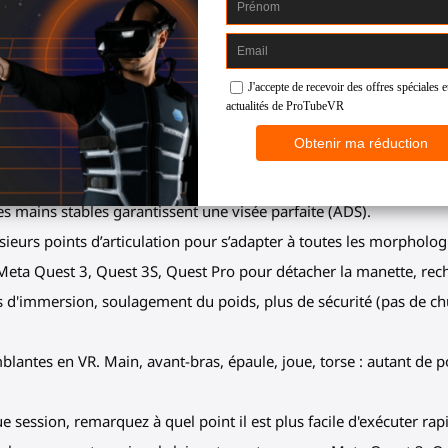
lle précision avec le MagTube.
lignez vos manettes et visez n’importe quelle cible. De nombreux 
er pendant que vous enchaînez les kills. Détachez et rattachez 
 Quest 3 / Quest 3S aussi utile da
s mains stables garantissent une visée parfaite (ADS).
ieurs points d’articulation pour s’adapter à toutes les morphologie
 Meta Quest 3, Quest 3S, Quest Pro pour détacher la manette, rech
 d'immersion, soulagement du poids, plus de sécurité (pas de ch
mblantes en VR. Main, avant-bras, épaule, joue, torse : autant de p
e session, remarquez à quel point il est plus facile d'exécuter ra