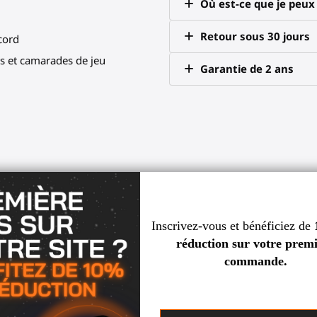
Où est-ce que je peu
Retour sous 30 jours
scord
 et camarades de jeu
Garantie de 2 ans
e parfaite avec le gunstock Me
ire et dominez le tableau des scor