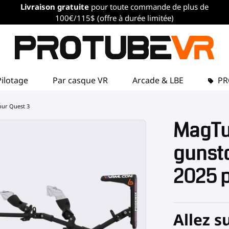
Livraison gratuite
pour toute commande de plus de
100€/115$ (offre à durée limitée)
Pilotage
Par casque VR
Arcade & LBE
P
our Quest 3
MagTu
gunst
2025 p
Allez s