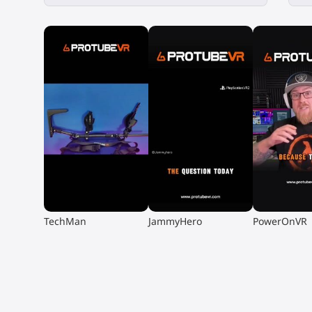
▶
▶
▶
TechMan
JammyHero
PowerOnVR