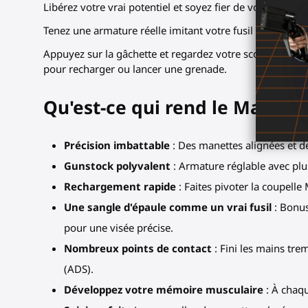
Libérez votre vrai potentiel et soyez fier de votre nouve
Tenez une armature réelle imitant votre fusil virtuel. A
Appuyez sur la gâchette et regardez votre score explos
pour recharger ou lancer une grenade.
Qu'est-ce qui rend le MagTube
Précision imbattable
: Des manettes alignées et de
Gunstock polyvalent
: Armature réglable avec plus
Rechargement rapide
: Faites pivoter la coupelle
Une sangle d'épaule comme un vrai fusil
: Bonus
pour une visée précise.
Nombreux points de contact
: Fini les mains tre
(ADS).
Développez votre mémoire musculaire
: À chaqu