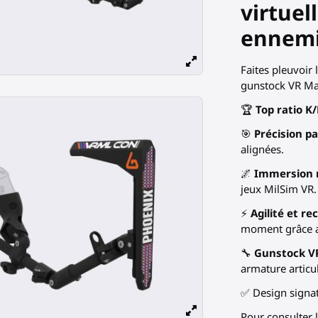
virtuel
ennemi
Faites pleuvoir 
gunstock VR Ma
🏆
Top ratio K
🎯
Précision pa
alignées.
🌌
Immersion 
jeux MilSim VR.
⚡
Agilité et r
moment grâce a
🔧
Gunstock VR
armature articu
✅ Design signa
Pour consulter 