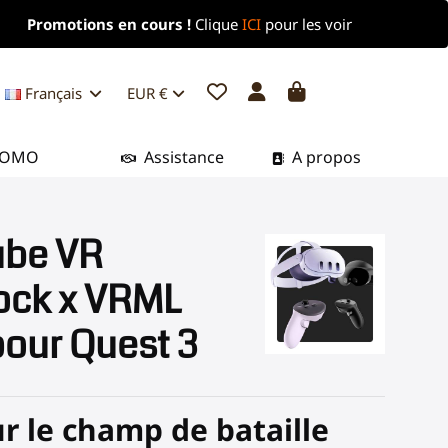
Promotions en cours !
Clique
ICI
pour les voir
Français
EUR €
ROMO
Assistance
A propos
be VR
ock x VRML
our Quest 3
ur le champ de bataille