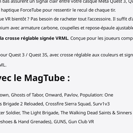
 bas assurent un signal clair entre votre casque Meta Quest 3, Q
 haptique ForceTube pour ressentir le recul de chaque tir.
VR bientôt ? Pas besoin de racheter tout l’accessoire. Il suffit d
um avec armature carbone, coupelles et repose-épaule ajustable
c
la crosse réglable signée VRML
. Conçue pour les joueurs compét
our Quest 3 / Quest 3S, avec crosse réglable aux couleurs et sig
RML.
vec le MagTube :
own, Ghosts of Tabor, Onward, Pavlov, Population: One
sis Brigade 2 Reloaded, Crossfire Sierra Squad, Surv1v3
nter Soldier, The Light Brigade, The Walking Dead Saints & Sinners 
seshoes & Hand Grenades), GUNS, Gun Club VR