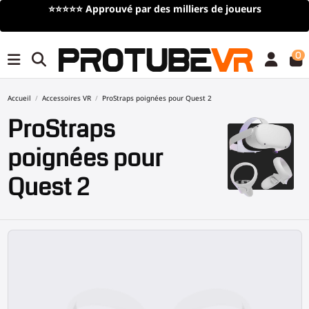
Livraison gratuite
pour toute commande de plus de 100€/115$
(offre à durée limitée)
0
Accueil
Accessoires VR
ProStraps poignées pour Quest 2
ProStraps
poignées pour
Quest 2