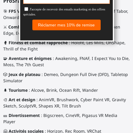
ProSraps :
🎯
FPS VR avec ou sans gunstock
: Breachers, Ghosts of Tabor,
Onward, Pavlov, The Light Brigade
⚔
Combat à l’épée
: Beat Saber, Blade and Sorcery, Broken
Edge, Everslaught, Until You Fall
🥊
Fitness et combat rapproché
: Holofit, Les Mills, OhShape,
Thrill of the Fight
🧩
Aventure et énigmes
: Awakening, FNAF, I Expect You to Die,
Moss, The 7th Guest
🎲
Jeux de plateau
: Demeo, Dungeon Full Dive (DFD), Tabletop
Simulator
🌲
Tourisme
: Alcove, Brink, Ocean Rift, Wander
🎨
Art et design
: AnimVR, Brushwork, Cyber Paint VR, Gravity
Sketch, SculptVR, Shapes XR, Tilt Brush
🎫
Divertissement
: Bigscreen, CineVR, Pigasus VR Media
Player
🤗
Activités sociales
: Horizon, Rec Room, VRChat