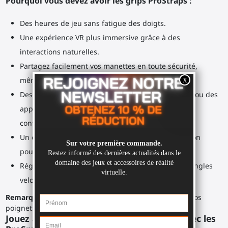
Pourquoi vous devez avoir les grips ProStraps :
Des heures de jeu sans fatigue des doigts.
Une expérience VR plus immersive grâce à des
interactions naturelles.
Partagez facilement vos manettes en toute sécurité,
même avec des débutants en VR.
Des straps similaires au "Knuckles" du Valve Index ou des
appareils photos professionnels, sécurisées et
confortables.
Un coussin confortable et résistant à la transpiration
pour les jeux et entraînements les plus intenses.
Réglable à toutes les tailles de main grâce à ses sangles
velcro élastiques.
Remarque
: passez toujours les dragonnes autour de vos
poignets. C’est une sécurité obligatoire et gratuite.
Jouez à une grande diversité de jeux VR avec les