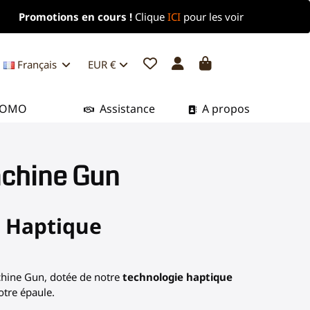
Promotions en cours !
Clique
ICI
pour les voir
Français
EUR €
ROMO
Assistance
A propos
achine Gun
l Haptique
chine Gun, dotée de notre
technologie haptique
otre épaule.