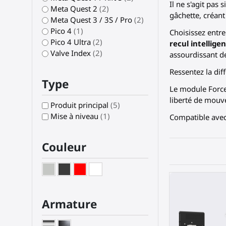
Il ne s'agit pa
Meta Quest 2
(2)
gâchette, créan
Meta Quest 3 / 3S / Pro
(2)
Pico 4
(1)
Choisissez entre
Pico 4 Ultra
(2)
recul intellige
Valve Index
(2)
assourdissant d
Ressentez la diff
Type
Le module Forc
liberté de mouv
Produit principal
(5)
Mise à niveau
(1)
Compatible avec 
Couleur
Armature