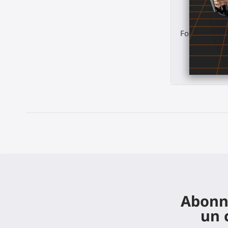
Gunstock
ForceTube pou
Pico 
369
Abonne
un 