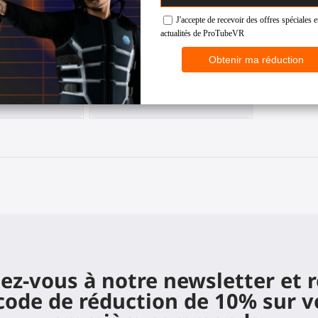
 haptique
Crosse haptique ForceTube
r Pico 4 Ultra
pour gunstock VR
4 Ultra
Any HMD
,00 €
269,00 €
z-vous à notre newsletter et 
code de réduction de 10% sur v