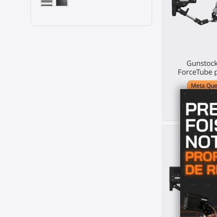
Gunstock
ForceTube 
Meta Quest
369