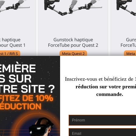
 haptique
Gunstock haptique
Guns
pour Quest 1
ForceTube pour Quest 2
ForceT
 1 / Rift S
Meta Quest 2
Meta 
,00 €
369,00 €