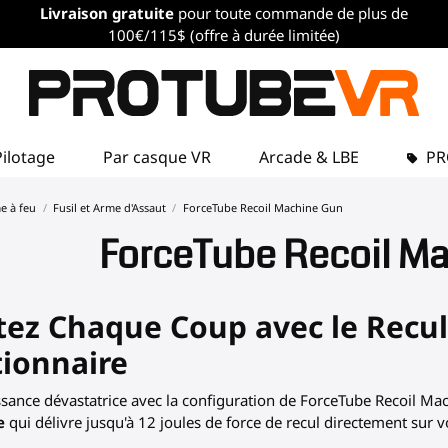
Livraison gratuite
pour toute commande de plus de
100€/115$ (offre à durée limitée)
Pilotage
Par casque VR
Arcade & LBE
P
me à feu
Fusil et Arme d'Assaut
ForceTube Recoil Machine Gun
ForceTube Recoil M
tez Chaque Coup avec le Recu
tionnaire
ssance dévastatrice avec la configuration de ForceTube Recoil Ma
e
qui délivre jusqu'à 12 joules de force de recul directement sur v