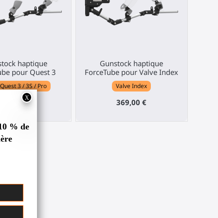
tock haptique
Gunstock haptique
ube pour Quest 3
ForceTube pour Valve Index
Quest 3 / 3S / Pro
Valve Index
369,00 €
369,00 €