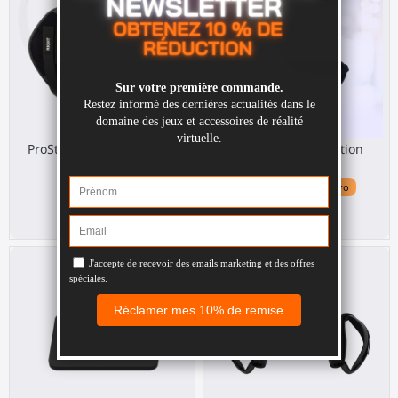
ProStraps poignées pour
ProTas Simmer Edition
Pico 4
pour Quest 3
Pico 4
Meta Quest 3 / 3S / Pro
30,00 €
60,00 €