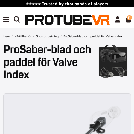
Gratis frakt
vid köp över 100€/115$ (tidsbegrän
0
Hem
VR-tillbehör
Sportutrustning
ProSaber-blad och paddel för Valve Index
ProSaber-blad och
paddel för Valve
Index