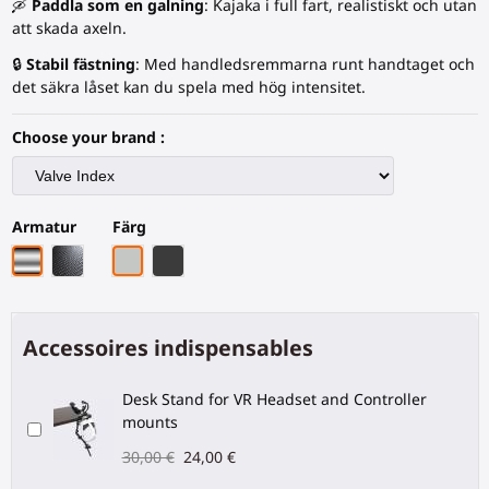
🛶
Paddla som en galning
: Kajaka i full fart, realistiskt och utan
att skada axeln.
🔒
Stabil fästning
: Med handledsremmarna runt handtaget och
det säkra låset kan du spela med hög intensitet.
Choose your brand :
Armatur
Färg
Krom armatur
Svart kolfiberstativ
Grått PLA
Svart kolfiber
Accessoires indispensables
Desk Stand for VR Headset and Controller
mounts
30,00 €
24,00 €