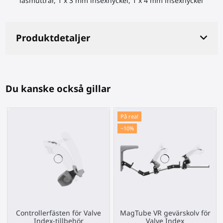
låsmuttrar, 1 x 3 mm insexnyckel, 1 x 4 mm insexnyckel
Produktdetaljer
Du kanske också gillar
På rea!
−10%
Controllerfästen för Valve
MagTube VR gevärskolv för
Index-tillbehör
Valve Index