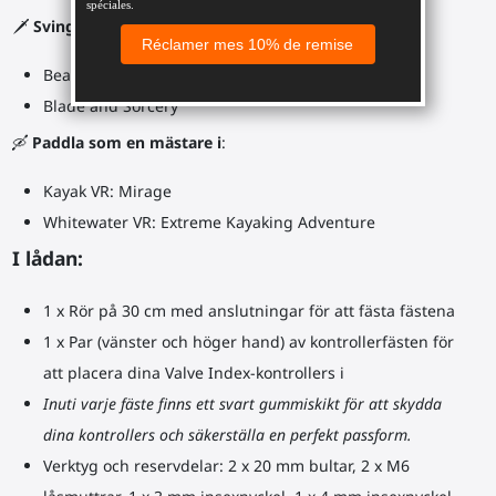
🗡️
Svinga din ProSaber dubbelklinga i
:
Beat Saber
Blade and Sorcery
🛶
Paddla som en mästare i
:
Kayak VR: Mirage
Whitewater VR: Extreme Kayaking Adventure
I lådan:
1 x Rör på 30 cm med anslutningar för att fästa fästena
1 x Par (vänster och höger hand) av kontrollerfästen för
att placera dina Valve Index-kontrollers i
Inuti varje fäste finns ett svart gummiskikt för att skydda
dina kontrollers och säkerställa en perfekt passform.
Verktyg och reservdelar: 2 x 20 mm bultar, 2 x M6