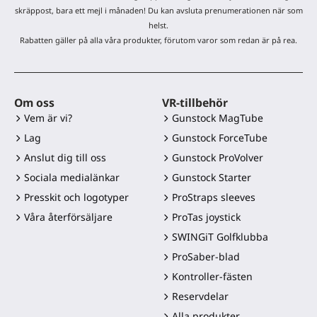
skräppost, bara ett mejl i månaden! Du kan avsluta prenumerationen när som
helst.
Rabatten gäller på alla våra produkter, förutom varor som redan är på rea.
Om oss
VR-tillbehör
Vem är vi?
Gunstock MagTube
Lag
Gunstock ForceTube
Anslut dig till oss
Gunstock ProVolver
Sociala medialänkar
Gunstock Starter
Presskit och logotyper
ProStraps sleeves
Våra återförsäljare
ProTas joystick
SWINGiT Golfklubba
ProSaber-blad
Kontroller-fästen
Reservdelar
Alla produkter