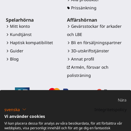
Prissänkning
Spelarhörna
Affärshörnan
Mitt konto
Gevärsstockar för arkader
Kundtjänst
och LBE
Haptisk kompatibilitet
Bli en försäljningspartner
Guider
3D-utskriftstjänster
Blog
Annat profil
Armén, försvar och
polisträning
Nära
svenska
Integritetspolicy
Vi använder cookies
©2016-2026 - ProTubeVR™
|
Försäljningsvillkor
|
Frakt och
Vi kan placera dessa för analys av våra besökardata, för att förbättra vår
tullar
|
Garanti
|
Retur och återbetalning
webbplats, visa personligt innehåll och för att ge dig en fantastisk