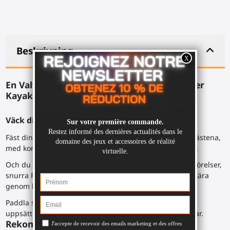
Beskrivning
En Valve Index dual-sabel för BeatSaber eller
Kayak VR-spel.
Väck din inre krigare.
Fäst dina Valve Index-kontrollers stadigt i de fastsatta fästena,
med kontrollerns handledsrem runt ProSabers armatur.
Och du är redo att släppa lös din stil i en explosion av rörelser,
snurra ProSabern i dina händer eller runt dig, för att skära
genom kuberna.
Paddla som en galning i din virtuella kajak, med en
uppsättning realistiska rörelser utan att skada dina axlar.
Rekommenderade spel: