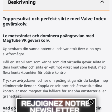
Beskrivning
Toppresultat och perfekt sikte med Valve Index
gevärskolv
.
Le motståndet och dominera poängtavlan med
MagTube VR
gevärskolv
.
Uppenbara din sanna potential och var stolt över dina nya
siktförmågor.
Håll en stabil ram som känns som ditt virtuella gevär. Rikta in
dina kontroller och sikta enkelt mot vilket mål som helst, med
flera kontaktpunkter för bättre kontroll.
Tryck av avtryckaren och se din poäng stiga när du kedjar ihop
eliminerade fiender. Koppla enkelt bort och återanslut dina
kontroller med magnetiska hållare för snabba omstarter eller
granatkast.
Vad gör MagTube VR
gevärskolv
så användbar i din