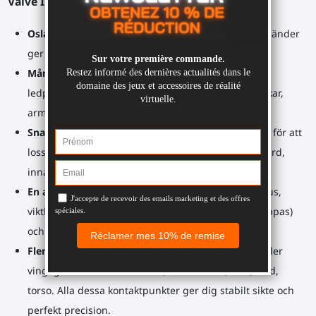
Valve Index arsenal?
Oslagbar precision
: Riktade kontroller och stabila händer
ger perfekt sikte genom siktriktmedel (ADS).
Mångsidig
gevärskolv
: Justerbar ram med flera
ledpunkter för att anpassa sig till alla kroppsstorlekar,
armlängder och alla virtuella gevär.
Snabba omstarter
: Vrid dina Valve Index kontroller för att
lossa dem, ladda om eller utföra någon annan åtgärd,
innan du klickar fast dem på ramen igen.
En axelrem som ett riktigt gevär
: Immersionsbonus,
viktlättnad, mer säkerhet (ingen
gevärskolv
som tappas)
och ytterligare kontaktpunkter för exakt sikte.
Flertalet kontaktpunkter
: Inga skakiga, nervösa eller
vingliga händer i VR. Händer, underarmar, axel, kind,
torso. Alla dessa kontaktpunkter ger dig stabilt sikte och
perfekt precision.