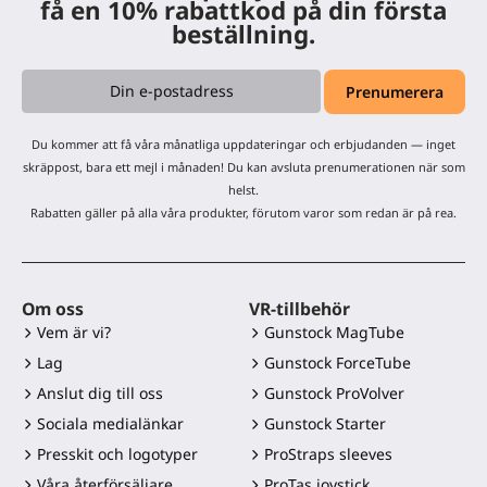
få en 10% rabattkod på din första
beställning.
Du kommer att få våra månatliga uppdateringar och erbjudanden — inget
skräppost, bara ett mejl i månaden! Du kan avsluta prenumerationen när som
helst.
Rabatten gäller på alla våra produkter, förutom varor som redan är på rea.
Om oss
VR-tillbehör
Vem är vi?
Gunstock MagTube
Lag
Gunstock ForceTube
Anslut dig till oss
Gunstock ProVolver
Sociala medialänkar
Gunstock Starter
Presskit och logotyper
ProStraps sleeves
Våra återförsäljare
ProTas joystick