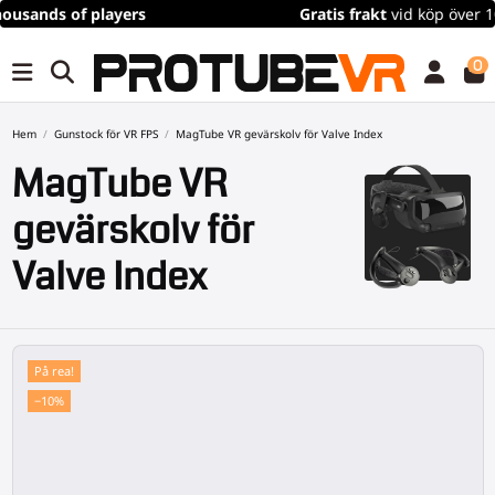
Gratis frakt
vid köp över 100€/115$ (tidsbegränsat)
0
Hem
Gunstock för VR FPS
MagTube VR gevärskolv för Valve Index
MagTube VR
gevärskolv för
Valve Index
På rea!
−10%