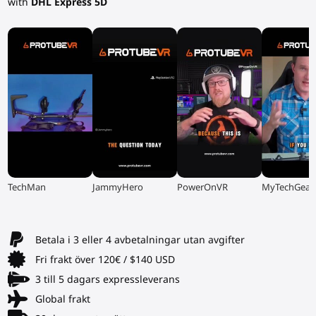
with
DHL Express 5D
▶
▶
▶
▶
TechMan
JammyHero
PowerOnVR
MyTechGear
Betala i 3 eller 4 avbetalningar utan avgifter
Fri frakt över 120€ / $140 USD
3 till 5 dagars expressleverans
Global frakt