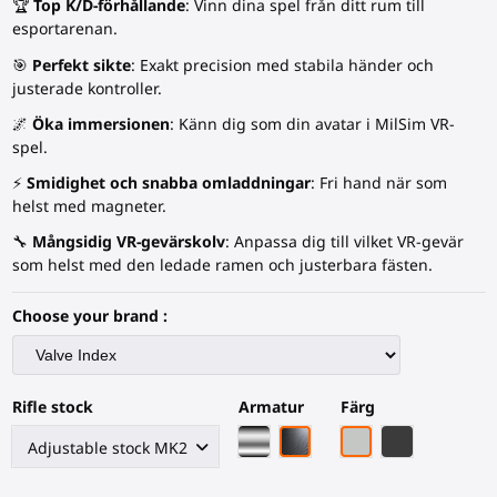
🏆
Top K/D-förhållande
: Vinn dina spel från ditt rum till
esportarenan.
🎯
Perfekt sikte
: Exakt precision med stabila händer och
justerade kontroller.
🌌
Öka immersionen
: Känn dig som din avatar i MilSim VR-
spel.
⚡
Smidighet och snabba omladdningar
: Fri hand när som
helst med magneter.
🔧
Mångsidig VR-
gevärskolv
: Anpassa dig till vilket VR-gevär
som helst med den ledade ramen och justerbara fästen.
Choose your brand :
Rifle stock
Armatur
Färg
Krom armatur
Svart kolfiberstativ
Grått PLA
Svart kolfiber