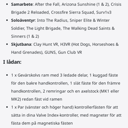
Samarbete
: After the Fall, Arizona Sunshine (1 & 2), Crisis
Brigade 2 Reloaded, Crossfire Sierra Squad, Surv1v3
Soloäventyr
: Into The Radius, Sniper Elite & Winter
Soldier, The Light Brigade, The Walking Dead Saints &
Sinners (1 & 2)
Skjutbana
: Clay Hunt VR, H3VR (Hot Dogs, Horseshoes &
Hand Grenades), GUNS, Gun Club VR
I lådan:
1 x
Gevärskolvs
ram med 3 ledade delar, 1 kuggad fäste
för den bakre handkontrollen, 1 slät fäste för den främre
handkontrollen, 2 remringar och en axelstock (MK1 eller
MK2) redan fäst vid ramen
1 x Par (vänster och höger hand) kontrollerfästen för att
sätta in dina Valve Index-kontroller, med magneter för att
fästa dem på magnetiska fästen