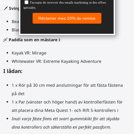
🗡️
Svinga din ProSaber-dubbelsvärd i
:
Beat Saber
Blade and Sorcery
🛶
Paddla som en mästare i
:
Kayak VR: Mirage
Whitewater VR: Extreme Kayaking Adventure
I lådan:
1 x Rör på 30 cm med anslutningar för att fästa fästena
på det
1 x Par (vänster och höger hand) av kontrollerfästen för
att placera dina Meta Quest 1- och Rift S-kontrollers i
Inuti varje fäste finns ett svart gummiskikt för att skydda
dina kontrollers och säkerställa en perfekt passform.