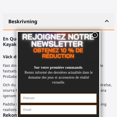
Beskrivning
En Quest 1-dubbelsabel för BeatSaber eller
Kayak VR-spel.
Väck din inre krigare.
Fäst dina Meta Quest 1- och Rift S-kontrollers stadigt i de
fastsatta fästena, med kontrollernas handledsrem runt
ProSabers armatur.
Och du är redo att släppa lös din stil i en explosion av rörelse,
snurra ProSabern i dina händer eller runt dig, för att skära
igenom kuberna.
Paddla som galen i din virtuella kajak, med en uppsättning
realistiska rörelser utan att skada dina axlar.
Rekommenderade spel: