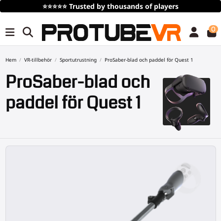
layers
Gratis frakt
vid köp över 100€/115$ (tid
0
Hem
VR-tillbehör
Sportutrustning
ProSaber-blad och paddel för Quest 1
ProSaber-blad och
paddel för Quest 1