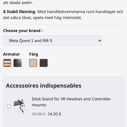
att skada axeln.
🔒
Stabil fästning
: Med handledsremmarna runt handtaget och
det säkra låset, spela med hög intensitet.
Choose your brand :
Armatur
Färg
Krom armatur
Svart kolfiberstativ
Grått PLA
Svart kolfiber
Accessoires indispensables
Desk Stand for VR Headset and Controller
mounts
30,00 €
24,00 €