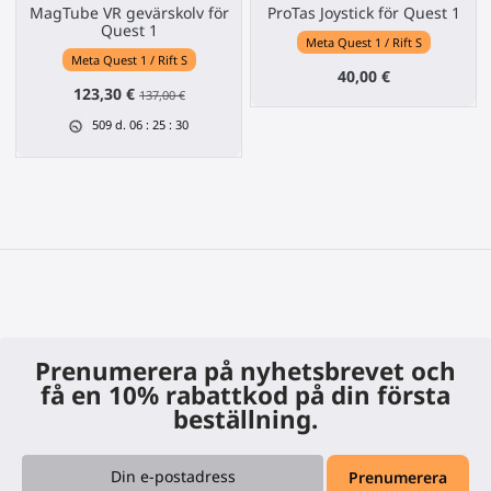
MagTube VR gevärskolv för
ProTas Joystick för Quest 1
Quest 1
Meta Quest 1 / Rift S
Meta Quest 1 / Rift S
40,00 €
123,30 €
137,00 €
509
d.
06
:
25
:
29
Prenumerera på nyhetsbrevet och
få en 10% rabattkod på din första
beställning.