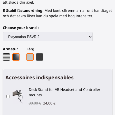
att skada din axel.
🔒
Stabil fästanordning
: Med kontrollremmarna runt handtaget
och det säkra låset kan du spela med hög intensitet.
Choose your brand :
Armatur
Färg
Krom armatur
Svart kolfiberstativ
Grått PLA
Svart kolfiber
Accessoires indispensables
Desk Stand for VR Headset and Controller
mounts
30,00 €
24,00 €