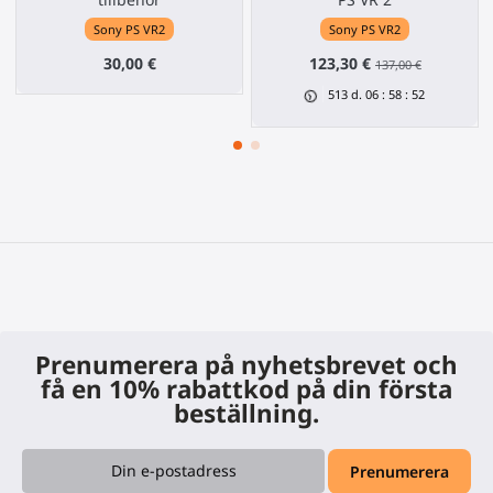
Sony PS VR2
Sony PS VR2
30,00 €
123,30 €
137,00 €
513
d.
06
:
58
:
52
Prenumerera på nyhetsbrevet och
få en 10% rabattkod på din första
beställning.