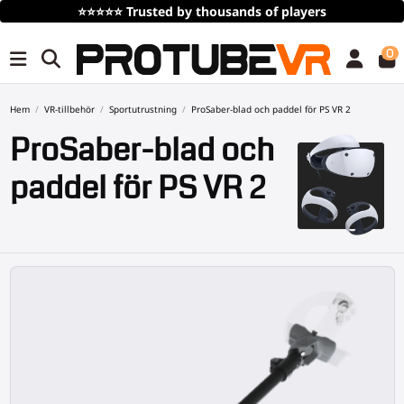
Gratis frakt
vid köp över 100€/115$ (tidsbegrän
0
Hem
VR-tillbehör
Sportutrustning
ProSaber-blad och paddel för PS VR 2
ProSaber-blad och
paddel för PS VR 2