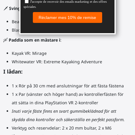
🗡️
Svinga din ProSaber dubbelklinga i
:
Beat Saber
Blade and Sorcery
🛶
Paddla som en mästare i
:
Kayak VR: Mirage
Whitewater VR: Extreme Kayaking Adventure
I lådan:
1 x Rör på 30 cm med anslutningar för att fästa fästena
1 x Par (vänster och höger hand) av kontrollerfästen för
att sätta in dina PlayStation VR 2-kontroller
Inuti varje fäste finns en svart gummibeklädnad för att
skydda dina kontroller och säkerställa en perfekt passform.
Verktyg och reservdelar: 2 x 20 mm bultar, 2 x M6