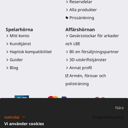
Reservdelar
Alla produkter
Prissänkning
Spelarhörna
Affärshörnan
Mitt konto
Gevärsstockar för arkader
Kundtjänst
och LBE
Haptisk kompatibilitet
Bli en försäljningspartner
Guider
3D-utskriftstjänster
Blog
Annat profil
Armén, försvar och
polisträning
Nära
svenska
Integritetspolicy
Vi använder cookies
©2016-2026 - ProTubeVR™
|
Försäljningsvillkor
|
Frakt och