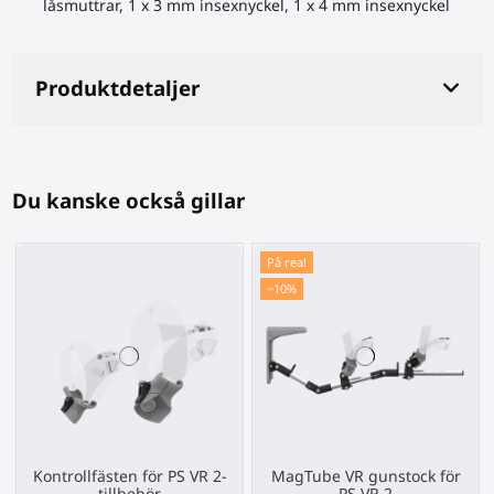
låsmuttrar, 1 x 3 mm insexnyckel, 1 x 4 mm insexnyckel
Produktdetaljer
Du kanske också gillar
På rea!
−10%
Kontrollfästen för PS VR 2-
MagTube VR gunstock för
tillbehör
PS VR 2