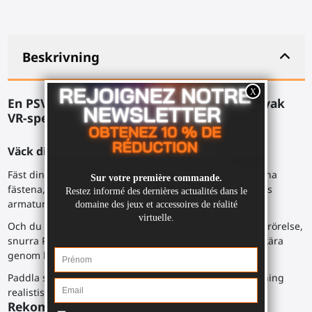
Beskrivning
En PSVR2 dual-sabel för BeatSaber eller Kayak
VR-spel.
Väck din inre krigare.
Fäst dina PlayStation VR 2-kontroller stadigt i de förslutna
fästena, med kontrollernas handledsrem runt ProSabers
armatur.
Och du är redo att släppa loss din stil i en explosion av rörelse,
snurra ProSabern i dina händer eller runt dig, för att skära
genom kuberna.
Paddla som galen i din virtuella kajak, med en uppsättning
realistiska rörelser utan att skada dina axlar.
Rekommenderade spel: