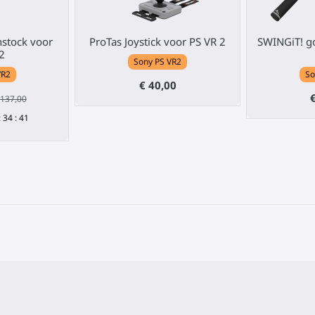
stock voor
ProTas Joystick voor PS VR 2
SWINGiT! go
2
Sony PS VR2
VR2
So
€ 40,00
 137,00
:
34
:
40