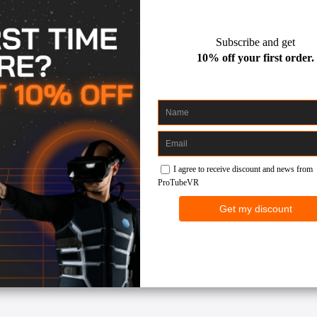
bevestigde houders, met de polsband van de controllers om de arm
e van beweging, waarbij je de ProSaber in je handen of om je heen 
s realistische bewegingen zonder je schouders te bezeren.