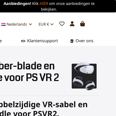
Aanbiedingen!
Klik
HIER
om onze aanbiedingen te
bekijken.
Nederlands
EUR €
e
Klantensupport
Over ons
ber-blade en
 voor PS VR 2
belzijdige VR-sabel en
dle voor PSVR2.