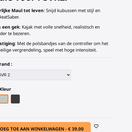
lijke Maul tot leven
: Snijd kubussen met stijl en
BeatSaber.
s een gek
: Kajak met volle snelheid, realistisch en
der te bezeren.
stiging
: Met de polsbandjes van de controller om het
eilige vergrendeling, speel met hoge intensiteit.
rand :
Kleur
tuur
koolstofvezel armatuur
Grijze PLA
Zwart Koolstofvezel
OEG TOE AAN WINKELWAGEN -
€ 39.00