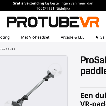
Gratis verzending
bij bestellingen van meer dan
100€/115$ (tijdelijk)
loting
Met VR-headset
Arcade & LBE
Sal
voor PS VR 2
ProSa
paddle
Een dub
VR-pad