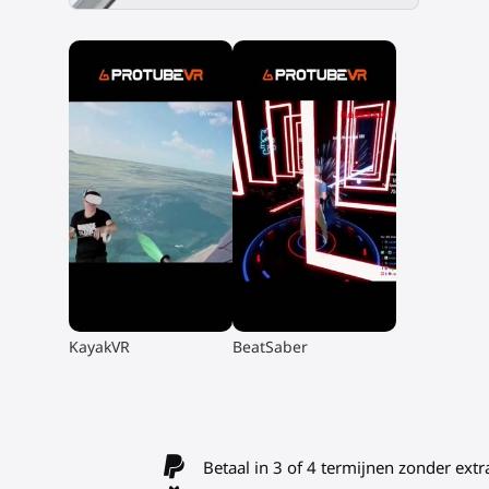
▶
▶
KayakVR
BeatSaber
Betaal in 3 of 4 termijnen zonder extr