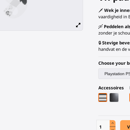
🗡️
Wek je inner
vaardigheid in 
🛶
Peddelen al
zonder je schou
🔒
Stevige beve
handvat en de v
Choose your b
Accessoires
Chroom arma
Zwarte 
V