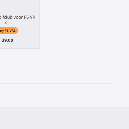
lfclub voor PS VR
2
ny PS VR2
€ 39,00