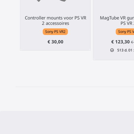
Controller mounts voor PS VR
MagTube VR gun
2 accessoires
PS VR 
Sony PS VR2
Sony PS 
€ 30,00
€ 123,30
€
513
d.
01