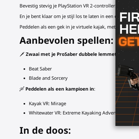
Bevestig stevig je PlayStation VR 2-controllers in de 
En je bent klaar om je stijl los te laten in een explosi
Peddelen als een gek in je virtuele kajak, met een reek
Aanbevolen spellen:
🗡️
Zwaai met je ProSaber dubbele lemmet in
:
Beat Saber
Blade and Sorcery
🛶
Peddelen als een kampioen in
:
Kayak VR: Mirage
Whitewater VR: Extreme Kayaking Adventure
In de doos: