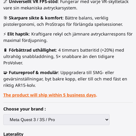
🌌
Universellt VR FPS-stöd
: Fungerar med varje VR-skyttetack
vare sin mekaniska avtryckarsystem.
🎯
Skarpare sikte & komfort
: Bättre balans, verklig
pistolergonomi, och ProStraps för förlängda spelsessioner.
⚡
Elit haptik
: Kraftigare rekyl och jämnare avtryckarrespons för
maximal fördjupning.
🔋
Förbättrad uthållighet
: 4 timmars batteritid (+20%) med
ultrahög snabbladdning, 5× snabbare än den tidigare
ProVolver.
🧩
Futureproof & modulär
: Uppgradera till SMG- eller
gevärsinställningar, byt bakre kopp, eller till och med fäst en
riktig AR15-kolv.
The product will ship within 5 business days
.
Choose your brand :
Laterality