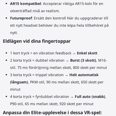
AR15 kompatibel
: Accepterar riktiga AR15-kolv för en
oöverträffad nivå av realism.
Futureproof
: Ersätt den
kontroll
När du uppgraderar till
ett nytt headset behöver du inte köpa hela tillbehöret på
nytt.
Eldlägen vid dina fingertoppar
1 kort tryck = en vibration feedback →
Enkel skott
2 korta tryck = dubbel vibration →
Burst (3 skott)
, M16-
stil. 75 ms fördröjning mellan skott, 800 skott per minut
3 korta tryck = trippel vibration →
Helt automatisk
(långsam)
, PKM-stil, 90 ms mellan skott, 650 skott per
minut
4 korta tryck = fyrdubbel vibration →
Full auto (snabb)
,
P90-stil, 65 ms mellan skott, 920 skott per minut
Anpassa din Elite-upplevelse i dessa VR-spel: