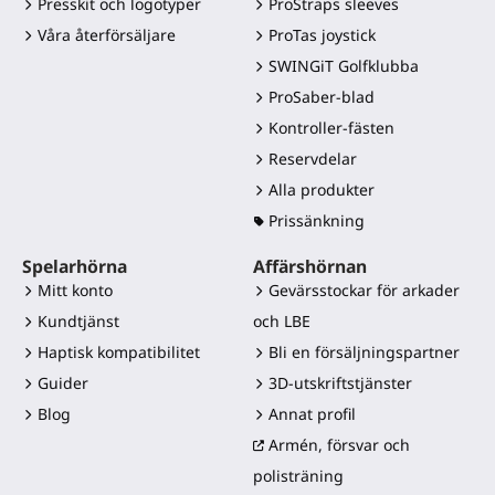
Presskit och logotyper
ProStraps sleeves
Våra återförsäljare
ProTas joystick
SWINGiT Golfklubba
ProSaber-blad
Kontroller-fästen
Reservdelar
Alla produkter
Prissänkning
Spelarhörna
Affärshörnan
Mitt konto
Gevärsstockar för arkader
Kundtjänst
och LBE
Haptisk kompatibilitet
Bli en försäljningspartner
Guider
3D-utskriftstjänster
Blog
Annat profil
Armén, försvar och
polisträning