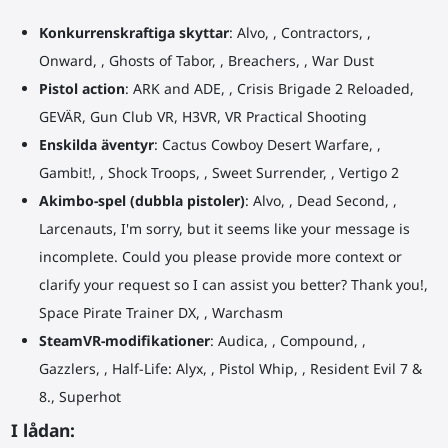
Konkurrenskraftiga skyttar
: Alvo, , Contractors, ,
Onward, , Ghosts of Tabor, , Breachers, , War Dust
Pistol action
: ARK and ADE, , Crisis Brigade 2 Reloaded,
GEVÄR, Gun Club VR, H3VR, VR Practical Shooting
Enskilda äventyr
: Cactus Cowboy Desert Warfare, ,
Gambit!, , Shock Troops, , Sweet Surrender, , Vertigo 2
Akimbo-spel (dubbla pistoler)
: Alvo, , Dead Second, ,
Larcenauts, I'm sorry, but it seems like your message is
incomplete. Could you please provide more context or
clarify your request so I can assist you better? Thank you!,
Space Pirate Trainer DX, , Warchasm
SteamVR-modifikationer
: Audica, , Compound, ,
Gazzlers, , Half-Life: Alyx, , Pistol Whip, , Resident Evil 7 &
8., Superhot
I lådan: