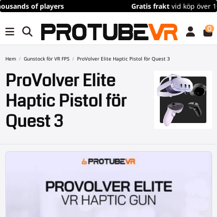
Gratis frakt
vid köp över 100€/115$ (tidsbegränsat)
0
Hem
Gunstock för VR FPS
ProVolver Elite Haptic Pistol för Quest 3
ProVolver Elite
Haptic Pistol för
Quest 3