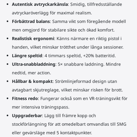
Autentisk avtryckarkänsla
: Smidig, tillfredsställande
avtryckaröverlägg för maximal realism.
Förbättrad balans
: Samma vikt som föregående modell
men omgjord för stabilare sikte och ökad komfort.
Realistisk ergonomi
: Känns närmare en riktig pistol i
handen, vilket minskar trötthet under långa sessioner.
Längre speltid
: 4 timmars speltid, +20% batteritid.
Ultra-snabbladdning
: 5× snabbare laddning. Mindre
nedtid, mer action.
Hållbar & kompakt
: Strömlinjeformad design utan
avtagbart skjutreglage, vilket minskar risken för brott.
Fitness redo
: Fungerar också som en VR-träningsvikt för
mer intensiva träningspass.
Uppgraderbar
: Lägg till främre kopp och
stockförlängning för att omedelbart omvandlas till SMG
eller gevärsläge med 5 kontaktpunkter.