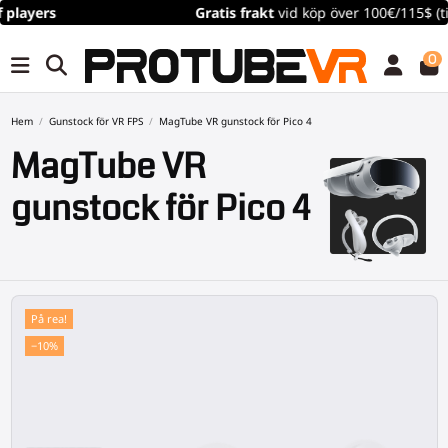
Gratis frakt
vid köp över 100€/115$ (tidsbegränsat)
0
Hem
Gunstock för VR FPS
MagTube VR gunstock för Pico 4
MagTube VR
gunstock för Pico 4
På rea!
−10%