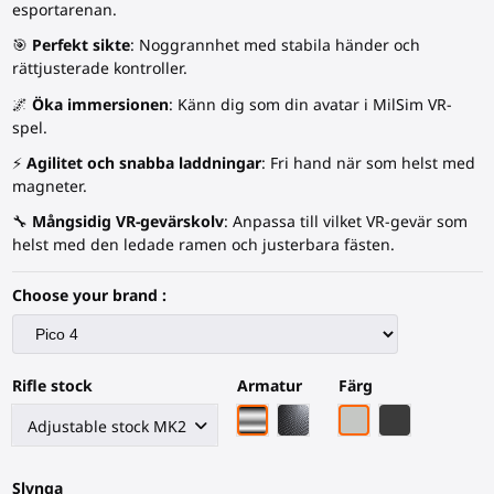
esportarenan.
🎯
Perfekt sikte
: Noggrannhet med stabila händer och
rättjusterade kontroller.
🌌
Öka immersionen
: Känn dig som din avatar i MilSim VR-
spel.
⚡
Agilitet och snabba laddningar
: Fri hand när som helst med
magneter.
🔧
Mångsidig VR-
gevärskolv
: Anpassa till vilket VR-gevär som
helst med den ledade ramen och justerbara fästen.
Choose your brand :
Rifle stock
Armatur
Färg
Krom armatur
Svart kolfiberstativ
Grått PLA
Svart kolfiber
Slynga