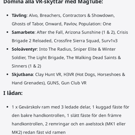
Domina alla VR-skyttar med MagTube:
Tävling
: Alvo, Breachers, Contractors & Showdown,
Ghosts of Tabor, Onward, Pavlov, Population: One
Samarbete
: After the Fall, Arizona Sunshine (1 & 2), Crisis
Brigade 2 Reloaded, Crossfire Sierra Squad, Surv1v3
Soloäventyr
: Into The Radius, Sniper Elite & Winter
Soldier, The Light Brigade, The Walking Dead Saints &
Sinners (1 & 2)
Skjutbana
: Clay Hunt VR, H3VR (Hot Dogs, Horseshoes &
Hand Grenades), GUNS, Gun Club VR
I lådan:
1 x
Gevärskolv
ram med 3 ledade delar, 1 kuggad fäste för
den bakre handkontrollen, 1 slätt fäste för den främre
handkontrollen, 2 remringar och en axelstock (MK1 eller
MK2) redan fäst vid ramen