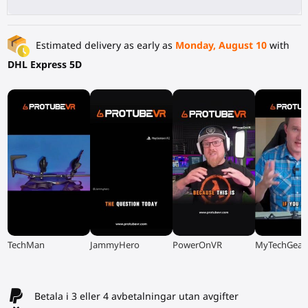
Estimated delivery as early as
Monday, August 10
with
DHL Express 5D
▶
▶
▶
▶
TechMan
JammyHero
PowerOnVR
MyTechGear
Betala i 3 eller 4 avbetalningar utan avgifter