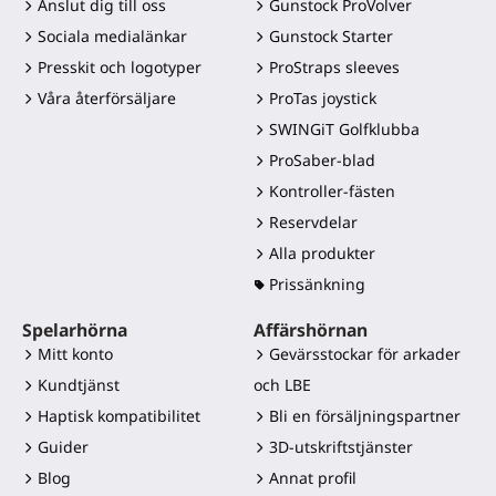
Anslut dig till oss
Gunstock ProVolver
Sociala medialänkar
Gunstock Starter
Presskit och logotyper
ProStraps sleeves
Våra återförsäljare
ProTas joystick
SWINGiT Golfklubba
ProSaber-blad
Kontroller-fästen
Reservdelar
Alla produkter
Prissänkning
Spelarhörna
Affärshörnan
Mitt konto
Gevärsstockar för arkader
Kundtjänst
och LBE
Haptisk kompatibilitet
Bli en försäljningspartner
Guider
3D-utskriftstjänster
Blog
Annat profil