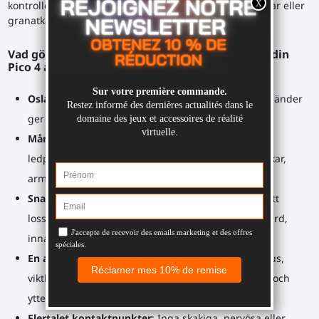
kontroller med magnetiska hållare för snabba omgångar eller
granatkast.
Vad gör MagTube VR
gevärskolv
så användbar i din
Pico 4 arsenal?
Oslagbar precision
: Riktade kontroller och stabila händer
ger perfekt sikte ner längs siktet (ADS).
Mångsidig
gevärskolv
: Justerbar ram med flera
ledpunkter för att anpassa sig till alla kroppsstorlekar,
armlängder och alla virtuella gevär.
Snabba omgångar
: Vrid dina Pico 4 kontroller för att
lossa dem, ladda om eller utföra någon annan åtgärd,
innan du fäster dem tillbaka på ramen.
En axelrem som ett riktigt gevär
: Immersionsbonus,
viktlättnad, mer säkerhet (inget
gevärskolv
tappas) och
ytterligare kontaktpunkter för precist sikte.
Flertalet kontaktpunkter
: Inga skakiga, nervösa eller