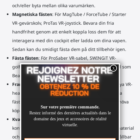
och/eller byta mellan olika varumärken.
Magnetiska fästen
: För MagTube / ForceTube / Starter
VR-
gevärskolv
, ProTas VR-joystick. Bevara din fria
handfrihet genom att enkelt koppla loss dem för att
interagera med din cockpit eller ladda om dina vapen.
Sedan kan du smidigt fästa dem på ditt tillbehör igen.
Fästa fästen
: För ProSaber VR-sabel, SWINGiT VR-
golfklubba. Erbjud stabil säkerhet för intensiva spel som
BeatSaber eller KayakVR eller minigolfspel.
Framtidsäker
: Uppgradera ditt tillbehör med din nya VR-
headset. Vår unika design gör att du enkelt kan byta
fästen på ditt tillbehör, vilket sparar dig från att behöva
köpa ett helt nytt.
Kvalitetsmaterial för 3D-utskrifter
: Våra
kontrollfästen/cups är tillverkade av förstklassiga material
och säkra fästen, vilket garanterar en pålitlig och hållbar