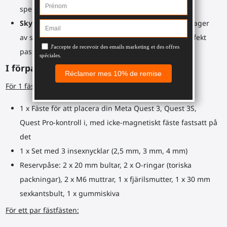
spelupplevelse.
Skyddade kontroller
: Inuti varje fäste skyddar ett lager
av svart gummi din kontroll och säkerställer en perfekt
passform.
I förpackningen:
För 1 fästfäste:
1 x Fäste för att placera din Meta Quest 3, Quest 3S,
Quest Pro-kontroll i, med icke-magnetiskt fäste fastsatt på
det
1 x Set med 3 insexnycklar (2,5 mm, 3 mm, 4 mm)
Reservpåse: 2 x 20 mm bultar, 2 x O-ringar (toriska
packningar), 2 x M6 muttrar, 1 x fjärilsmutter, 1 x 30 mm
sexkantsbult, 1 x gummiskiva
För ett par fästfästen: