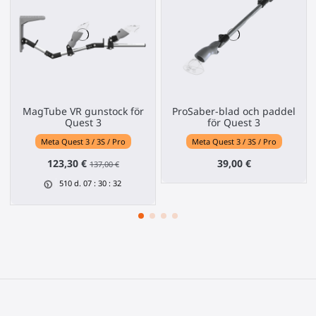
MagTube VR gunstock för
ProSaber-blad och paddel
Quest 3
för Quest 3
Meta Quest 3 / 3S / Pro
Meta Quest 3 / 3S / Pro
123,30 €
39,00 €
137,00 €
510
d.
07
:
30
:
31