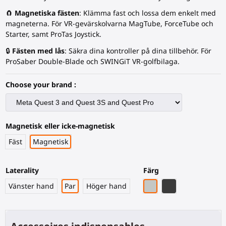
🧲
Magnetiska fästen
: Klämma fast och lossa dem enkelt med
magneterna. För VR-gevärskolvarna MagTube, ForceTube och
Starter, samt ProTas Joystick.
🔒
Fästen med lås
: Säkra dina kontroller på dina tillbehör. För
ProSaber Double-Blade och SWINGiT VR-golfbilaga.
Choose your brand :
Magnetisk eller icke-magnetisk
Fäst
Magnetisk
Laterality
Färg
Grått PLA
Svart kolfiber
Vänster hand
Par
Höger hand