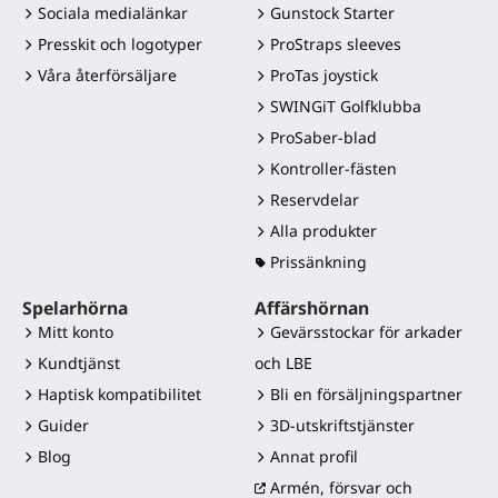
Sociala medialänkar
Gunstock Starter
Presskit och logotyper
ProStraps sleeves
Våra återförsäljare
ProTas joystick
SWINGiT Golfklubba
ProSaber-blad
Kontroller-fästen
Reservdelar
Alla produkter
Prissänkning
Spelarhörna
Affärshörnan
Mitt konto
Gevärsstockar för arkader
Kundtjänst
och LBE
Haptisk kompatibilitet
Bli en försäljningspartner
Guider
3D-utskriftstjänster
Blog
Annat profil
Armén, försvar och