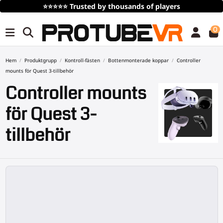
Gratis frakt
vid köp över 100€/115$ (tidsbegränsat)
0
Hem
Produktgrupp
Kontroll-fästen
Bottenmonterade koppar
Controller
mounts för Quest 3-tillbehör
Controller mounts
för Quest 3-
tillbehör