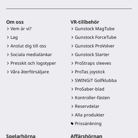
Om oss
VR-tillbehör
Vem är vi?
Gunstock MagTube
Lag
Gunstock ForceTube
Anslut dig till oss
Gunstock ProVolver
Sociala medialänkar
Gunstock Starter
Presskit och logotyper
ProStraps sleeves
Våra återförsäljare
ProTas joystick
SWINGiT Golfklubba
ProSaber-blad
Kontroller-fästen
Reservdelar
Alla produkter
Prissänkning
Spelarhörna
Affärshörnan