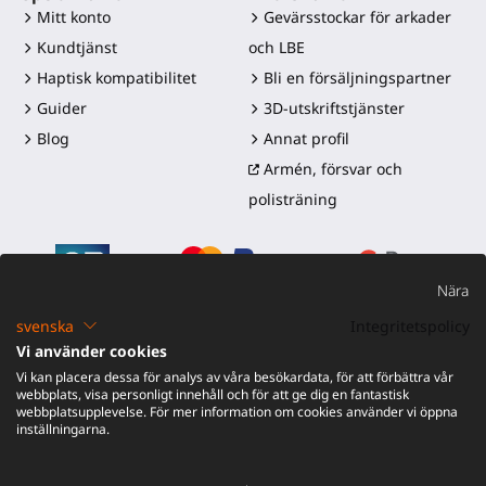
Mitt konto
Gevärsstockar för arkader
Kundtjänst
och LBE
Haptisk kompatibilitet
Bli en försäljningspartner
Guider
3D-utskriftstjänster
Blog
Annat profil
Armén, försvar och
polisträning
Nära
svenska
Integritetspolicy
Vi använder cookies
©2016-2026 - ProTubeVR™
|
Försäljningsvillkor
|
Frakt och
Vi kan placera dessa för analys av våra besökardata, för att förbättra vår
tullar
|
Garanti
|
Retur och återbetalning
webbplats, visa personligt innehåll och för att ge dig en fantastisk
webbplatsupplevelse. För mer information om cookies använder vi öppna
inställningarna.