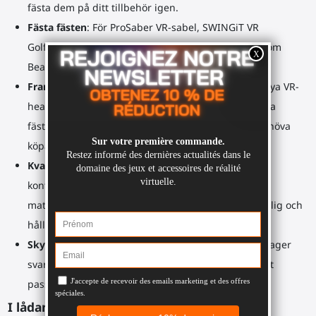
fästa dem på ditt tillbehör igen.
Fästa fästen
: För ProSaber VR-sabel, SWINGiT VR
Golfklubba. Ger stabil säkerhet för intensiva spel som
BeatSaber eller KayakVR eller minigolfspel.
Framtidsäker
: Uppgradera ditt tillbehör med din nya VR-
headset. Vår unika design gör att du enkelt kan byta
fästen på ditt tillbehör, vilket sparar dig från att behöva
köpa ett helt nytt.
Kvalitetsmaterial för 3D-utskrifter
: Våra
kontrollfästen/koppar är tillverkade av förstklassiga
material och säkra fästen, vilket garanterar en pålitlig och
hållbar spelupplevelse.
Skyddade kontroller
: Inuti varje fäste skyddar ett lager
svart gummi din kontroll och säkerställer en perfekt
passform.
I lådan: