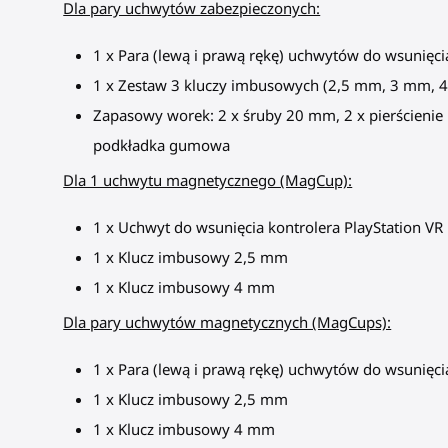
Dla pary uchwytów zabezpieczonych:
1 x Para (lewą i prawą rękę) uchwytów do wsunięc
1 x Zestaw 3 kluczy imbusowych (2,5 mm, 3 mm, 
Zapasowy worek: 2 x śruby 20 mm, 2 x pierścienie u
podkładka gumowa
Dla 1 uchwytu magnetycznego (MagCup):
1 x Uchwyt do wsunięcia kontrolera PlayStation V
1 x Klucz imbusowy 2,5 mm
1 x Klucz imbusowy 4 mm
Dla pary uchwytów magnetycznych (MagCups):
1 x Para (lewą i prawą rękę) uchwytów do wsunięc
1 x Klucz imbusowy 2,5 mm
1 x Klucz imbusowy 4 mm