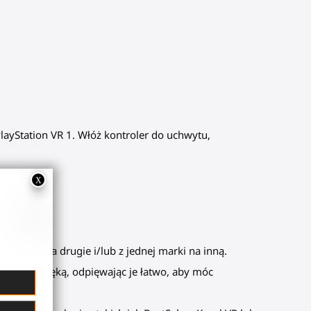
layStation VR 1. Włóż kontroler do uchwytu,
sorium na drugie i/lub z jednej marki na inną.
chu jedną ręką, odpięwając je łatwo, aby móc
um.