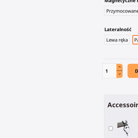
Magnetyczne 
Przymocowan
Lateralność
Lewa ręka
P
D
Accessoir