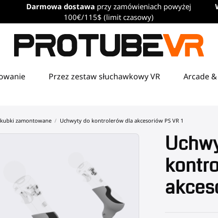
Darmowa dostawa
przy zamówieniach powyżej
100€/115$ (limit czasowy)
towanie
Przez zestaw słuchawkowy VR
Arcade &
 kubki zamontowane
Uchwyty do kontrolerów dla akcesoriów PS VR 1
Uchwy
kontro
akceso