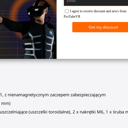
SWINGiT VR Golf Club. Zapewniają solidne zabezpieczenie podczas
az z nowym zestawem VR. Naszy projekt pozwala po prostu wymie
wyty/kubki na kontrolery są wykonane z najlepszych materiałów i
 znajduje się warstwa czarnej gumy, która chroni Twój kontrole
VR 1, z nienamagnetycznym zaczepem zabezpieczającym
4 mm)
szczelniające (uszczelki toroidalne), 2 x nakrętki M6, 1 x śruba