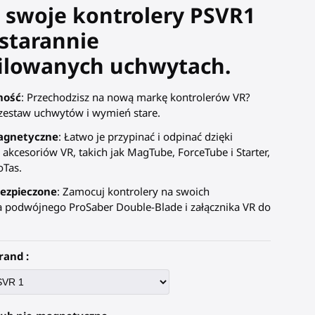
 swoje kontrolery PSVR1
starannie
ilowanych uchwytach.
ność
: Przechodzisz na nową markę kontrolerów VR?
estaw uchwytów i wymień stare.
agnetyczne
: Łatwo je przypinać i odpinać dzięki
kcesoriów VR, takich jak MagTube, ForceTube i Starter,
oTas.
ezpieczone
: Zamocuj kontrolery na swoich
a podwójnego ProSaber Double-Blade i załącznika VR do
rand :