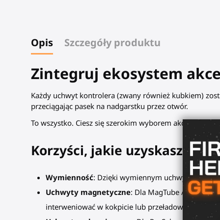
Opis
Szczegóły produktu
Zintegruj ekosystem akc
Każdy uchwyt kontrolera (zwany również kubkiem) zosta
przeciągając pasek na nadgarstku przez otwór.
To wszystko. Ciesz się szerokim wyborem akcesoriów VR 
Korzyści, jakie uzyskasz dzi
Wymienność
: Dzięki wymiennym uchwytom kontrole
Uchwyty magnetyczne
: Dla MagTube / ForceTube
interweniować w kokpicie lub przeładować broń. 