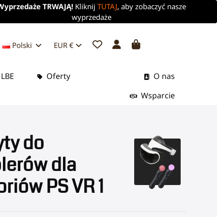
Wyprzedaże TRWAJĄ!
Kliknij
TUTAJ
, aby zobaczyć nasze
wyprzedaże
Polski
EUR €
 LBE
Oferty
O nas
Wsparcie
ty do
lerów dla
riów PS VR 1