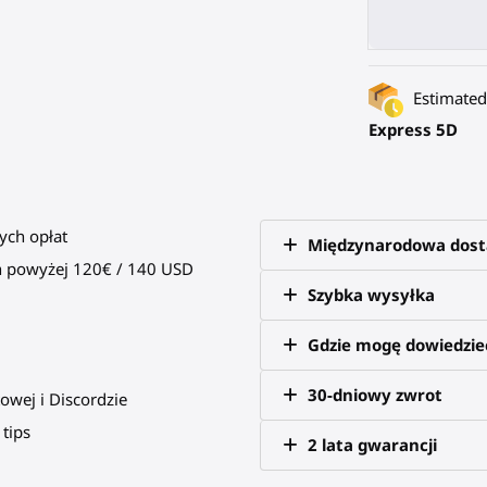
Estimated 
Express 5D
ych opłat
Międzynarodowa dos
 powyżej 120€ / 140 USD
Szybka wysyłka
Gdzie mogę dowiedzieć
30-dniowy zwrot
owej i Discordzie
tips
2 lata gwarancji