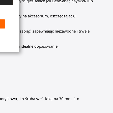
 intensywnych gier, takich jak BeatSaber, KayakVR lub
nić uchwyty na akcesorium, oszczędzając Ci
 solidnych zapięć, zapewniając niezawodne i trwałe
r i zapewnia idealne dopasowanie.
 motylkowa, 1 x śruba sześciokątna 30 mm, 1 x