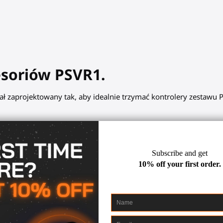
esoriów PSVR1.
ł zaprojektowany tak, aby idealnie trzymać kontrolery zestawu P
i baw się świetnie!
ęki uchwytom kontrolerów
rów dla naszych akcesoriów, łatwo przełączaj się z jednego akce
 / Starter VR gunstock, ProTas VR joystick. Zachowaj swobodę ru
Następnie bezproblemowo przytwierdź je z powrotem do akcesori