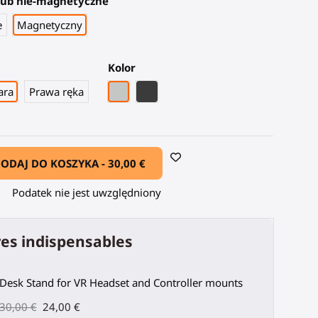
lub nie-magnetyczne
e
Magnetyczny
Kolor
Szary PLA
Czarny węglowy włókno
ara
Prawa ręka
ODAJ DO KOSZYKA -
30,00 €
Podatek nie jest uwzględniony
es indispensables
Desk Stand for VR Headset and Controller mounts
30,00 €
24,00 €