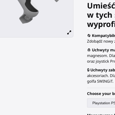
Umieść
w tych 
wyprof
🔄
Kompatybil
Zdobądź nowy z
🧲
Uchwyty m
magnesom. Dla a
oraz joystick Pr
🔒
Uchwyty zab
akcesoriach. Dl
golfa SWINGiT.
Choose your b