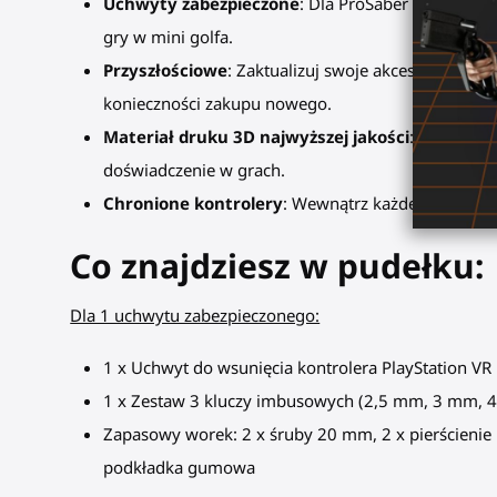
Uchwyty zabezpieczone
: Dla ProSaber VR Saber, 
gry w mini golfa.
Przyszłościowe
: Zaktualizuj swoje akcesorium wr
konieczności zakupu nowego.
Materiał druku 3D najwyższej jakości
: Nasze uch
doświadczenie w grach.
Chronione kontrolery
: Wewnątrz każdego uchwytu
Co znajdziesz w pudełku:
Dla 1 uchwytu zabezpieczonego:
1 x Uchwyt do wsunięcia kontrolera PlayStation 
1 x Zestaw 3 kluczy imbusowych (2,5 mm, 3 mm, 
Zapasowy worek: 2 x śruby 20 mm, 2 x pierścienie u
podkładka gumowa