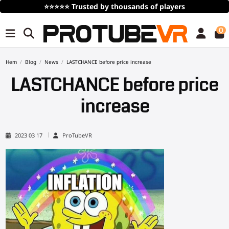
⭐⭐⭐⭐⭐
Trusted by thousands of players
0
Hem
Blog
News
LASTCHANCE before price increase
LASTCHANCE before price
increase
2023 03 17
ProTubeVR