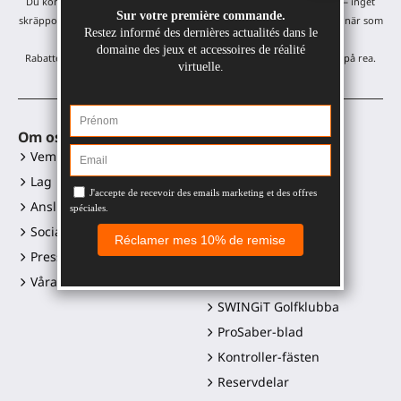
Du kommer att få våra månatliga uppdateringar och erbjudanden — inget
skräppost, bara ett mejl i månaden! Du kan avsluta prenumerationen när som
helst.
Rabatten gäller på alla våra produkter, förutom varor som redan är på rea.
Om oss
VR-tillbehör
Vem är vi?
Gunstock MagTube
Lag
Gunstock ForceTube
Anslut dig till oss
Gunstock ProVolver
Sociala medialänkar
Gunstock Starter
Presskit och logotyper
ProStraps sleeves
Våra återförsäljare
ProTas joystick
SWINGiT Golfklubba
ProSaber-blad
Kontroller-fästen
Reservdelar