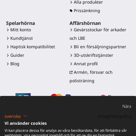
Alla produkter
Prissänkning
Spelarhörna
Affärshörnan
Mitt konto
Gevärsstockar för arkader
Kundtjänst
och LBE
Haptisk kompatibilitet
Bli en försäljningspartner
Guider
3D-utskriftstjänster
Blog
Annat profil
Armén, försvar och
polisträning
Nära
svenska
Integritetspolicy
Vi använder cookies
©2016-2026 - ProTubeVR™
|
Försäljningsvillkor
|
Frakt och
Vi kan placera dessa för analys av våra besökardata, för att förbättra vår
tullar
|
Garanti
|
Retur och återbetalning
webbplats, visa personligt innehåll och för att ge dig en fantastisk