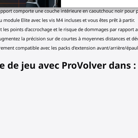
les maintiennent la coupe avant stable sur votre main lors de lon
pport comporte une couche intérieure en caoutchouc noir pour pr
u module Elite avec les vis M4 incluses et vous êtes prêt à partir.
it les points d'accrochage et le risque de dommages par rapport 
ugmentez la précision sur de courtes à moyennes distances et dév
rement compatible avec les packs d'extension avant/arrière/épaule
e de jeu avec ProVolver dans :