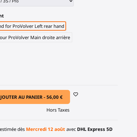
nt
nd for ProVolver Left rear hand
ur ProVolver Main droite arrière
one noire
r
JOUTER AU PANIER -
56,00 €
Hors Taxes
 estimée dès
Mercredi 12 août
avec
DHL Express 5D