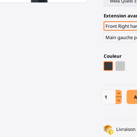
Extension ava
Front Right ha
Main gauche po
Couleur
Fibre de carb
Gris clai
A
Livraison