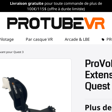
Livraison gratuite
pour toute commande de plus de
100€/115$ (offre à durée limitée)
Pilotage
Par casque VR
Arcade & LBE
P
avant pour Quest 3
ProVol
Extens
Quest
Plus de