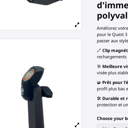
d'immer
polyval
Améliorez votre
pour le Quest 3
passer aux sty
🔗
Clip magnét
rechargements i
🎯
Meilleure v
visée plus stabl
🧩
Prêt pour l'é
profil plus bas 
🛠
Durable et 
protection et u
Choose your b