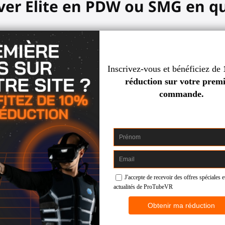
ver Elite en PDW ou SMG en q
me de combat rapproché sans perdr
ion indispensable pour les utilisateurs Elite qui recherchent un
Volver Elite, le support avant utilise des aimants améliorés et un
 Avant?
e position de main améliore la stabilité en visée et réduit les 
r effectuer des rechargements ou des actions secondaires, puis r
s intenses.
rofil plus fin et des points de fixation renforcés s'harmonisent ave
 vous changez de manettes ou souhaitez un ajustement frais. Prêt