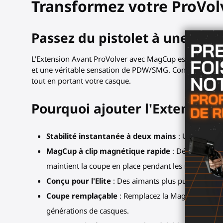
Transformez votre ProVol
Passez du pistolet à une ar
L'Extension Avant ProVolver avec MagCup est l'améliorat
et une véritable sensation de PDW/SMG. Conçu pour le Pro
tout en portant votre casque.
Pourquoi ajouter l'Extension
Stabilité instantanée à deux mains
: Une deuxièm
MagCup à clip magnétique rapide
: Détachez pou
maintient la coupe en place pendant les mouvement
Conçu pour l'Elite
: Des aimants plus puissants, un p
Coupe remplaçable
: Remplacez la MagCup lorsque
générations de casques.