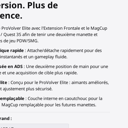
sion. Plus de
ence.
 ProVolver Elite avec l'Extension Frontale et le MagCup
 / Quest 3S afin de tenir une deuxième
manette
et
les de jeu PDW/SMG.
ique rapide
: Attache/détache rapidement pour des
nstantanés et un gameplay fluide.
isée en ADS
: Une deuxième position de main pour une
e et une acquisition de cible plus rapide.
lite
: Conçu pour le ProVolver Elite : aimants améliorés,
et ajustement plus sécurisé.
remplaçable
: Couche interne en caoutchouc pour la
n MagCup remplaçable pour les futures manettes.
rand :