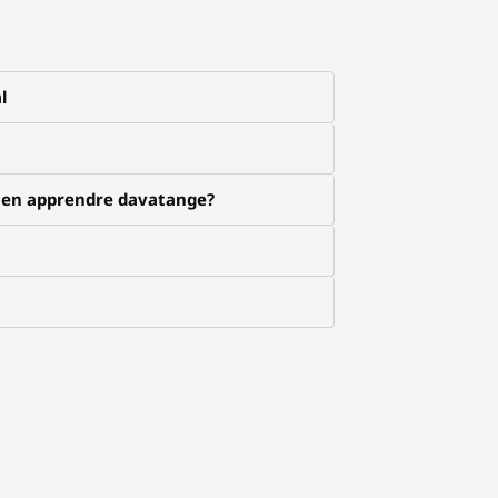
l
x en apprendre davatange?