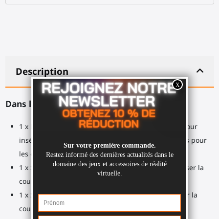
Description
Dans la boîte :
1 x Paire de coupelles manette (gauche et droite) pour
insérer vos manettes PlayStation VR 2, avec aimants pour
les clipser sur les supports magnétique.
1 x Support magnétique cranté pour clipser/déclipser la
coupelle de la main arrière
1 x Support magnétique lisse pour clipser/déclipser la
coupelle de la main avant