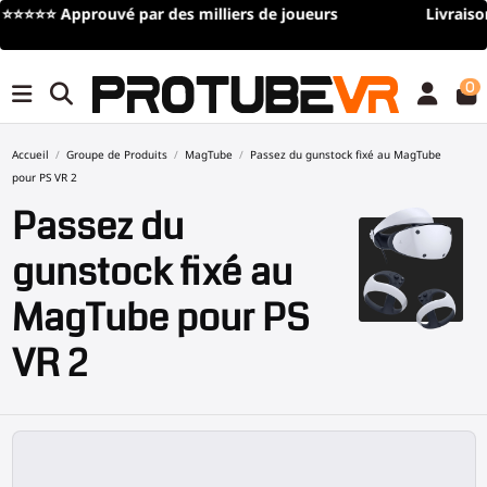
Livraison gratuite
pour toute commande de plus de 100€/11
(offre à durée limitée)
0
Accueil
Groupe de Produits
MagTube
Passez du gunstock fixé au MagTube
pour PS VR 2
Passez du
gunstock fixé au
MagTube pour PS
VR 2