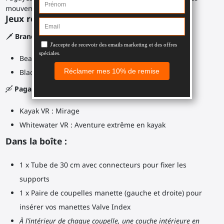
mouvements réalistes sans vous faire mal aux épaules.
Jeux recommandés :
🗡️
Brandissez votre ProSaber double lame dans
:
Beat Saber
Blade and Sorcery
🛶
Pagaiez comme un pro dans
:
Kayak VR : Mirage
Whitewater VR : Aventure extrême en kayak
Dans la boîte :
1 x Tube de 30 cm avec connecteurs pour fixer les
supports
1 x Paire de coupelles manette (gauche et droite) pour
insérer vos manettes Valve Index
À l’intérieur de chaque coupelle, une couche intérieure en