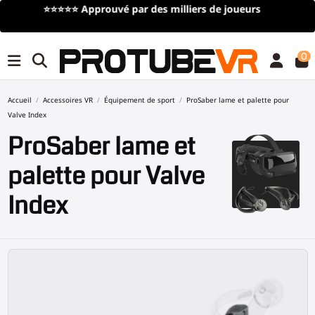
Livraison gratuite
pour toute commande de plus de 100€/115$
(offre à durée limitée)
0
Accueil
Accessoires VR
Équipement de sport
ProSaber lame et palette pour
Valve Index
ProSaber lame et
palette pour Valve
Index