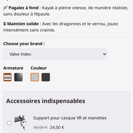
🛶
Pagaiez à fond
: Kayak à pleine vitesse, de manière réaliste,
sans douleur à l’épaule.
🔒
Maintien solide
: Avec les dragonnes et le verrou, jouez
intensément sans crainte.
Choose your brand :
Armature
Couleur
Armature chrome
Armature en fibre de carbone noire
Gris Clair
Fibre de carbone noire
Accessoires indispensables
Support pour casque VR et manettes
30,00 €
24,00 €