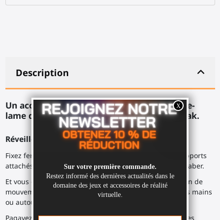
Description
Un accessoires Valve Index pour une double-
lame dans BeatSaber ou les jeux VR de Kayak.
Réveillez le guerrier en vous.
Fixez fermement vos manettes Valve Index dans les supports
attachés, avec les sangles autour de l’armature du ProSaber.
Et vous êtes prêt à libérer votre style dans une explosion de
mouvements, en faisant tournoyer le ProSaber dans vos mains
ou autour de vous, pour trancher les cubes.
Pagayez comme un fou dans votre kayak virtuel, avec des