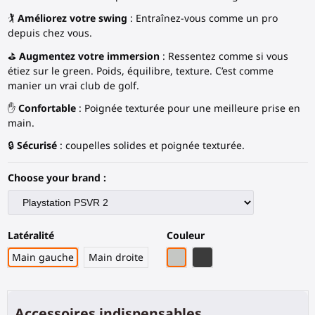
🏌️
Améliorez votre swing
: Entraînez-vous comme un pro
depuis chez vous.
⛳
Augmentez votre immersion
: Ressentez comme si vous
étiez sur le green. Poids, équilibre, texture. C’est comme
manier un vrai club de golf.
✋
Confortable
: Poignée texturée pour une meilleure prise en
main.
🔒
Sécurisé
: coupelles solides et poignée texturée.
Choose your brand :
Latéralité
Couleur
Gris Clair
Fibre de carbone noire
Main gauche
Main droite
Accessoires indispensables