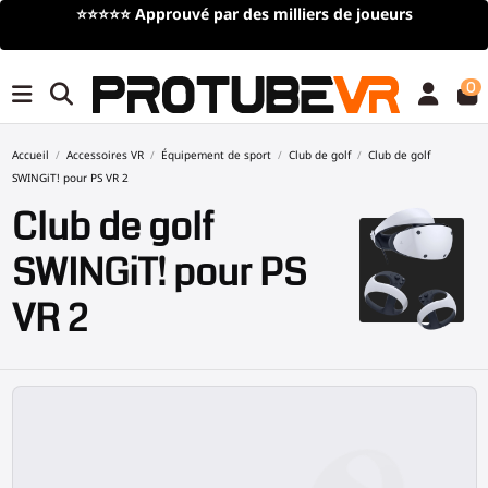
Livraison gratuite
pour toute commande de plus de 100€/115$
(offre à durée limitée)
0
Accueil
Accessoires VR
Équipement de sport
Club de golf
Club de golf
SWINGiT! pour PS VR 2
Club de golf
SWINGiT! pour PS
VR 2