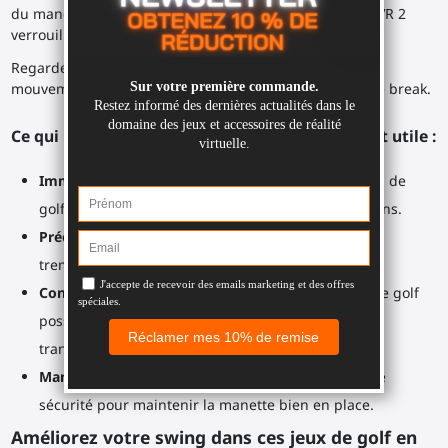
du manche du club de golf, votre manette PlayStation VR 2
verrouillée à son extrémité.
Regardez votre cible. Ajustez votre corps. Testez vos
mouvements. Concentrez-vous sur votre swing ou votre break.
Ce qui rend le club de golf VR SWINGiT tellement utile :
Immersion
: On a l’impression de tenir un vrai club de
golf. Tenir un objet physique améliore vos sensations.
Précision
: Position idéale sur la poignée, pas de
tremblement, manettes parfaitement alignées.
Confortable et durable
: Le manche de type club de golf
possède une texture antidérapante résistante à la
transpiration.
Manette sécurisée
: coupelle solide et dragonne de
sécurité pour maintenir la manette bien en place.
Améliorez votre swing dans ces jeux de golf en