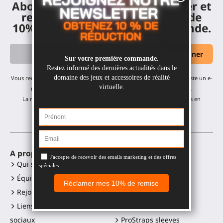
Abonnez-vous à notre newsletter et
recevez un code de réduction de
10% sur votre première commande.
Vous recevrez nos mises à jour mensuelles et offres - pas de spam, juste un e-
mail par mois ! Vous pouvez vous désabonner à tout moment.
La remise s'applique à tous nos produits, à l'exception des articles en
promotion.
A propos
Accessoires VR
Qui sommes-nous ?
Gunstock MagTube
Équipe
Gunstock ForceTube
Rejoignez-nous
Gunstock ProVolver
Liens vers les réseaux
Gunstock Starter
sociaux
ProStraps sleeves