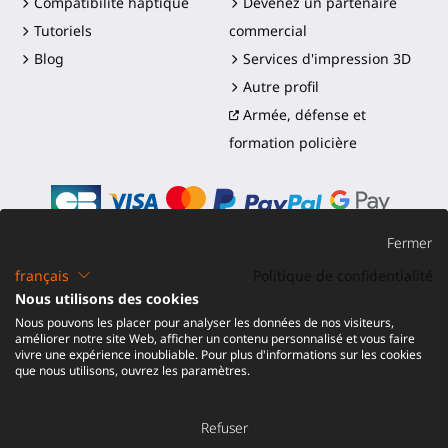
Compatibilité haptique
Devenez un partenaire
Tutoriels
commercial
Blog
Services d'impression 3D
Autre profil
Armée, défense et
formation policière
Fermer
français
Politique de confidentialité
©2016-2026 - ProTubeVR™
|
Conditions de vente
|
Nous utilisons des cookies
Expédition et droits
|
Garantie
|
Retour et
Nous pouvons les placer pour analyser les données de nos visiteurs,
Remboursement
améliorer notre site Web, afficher un contenu personnalisé et vous faire
vivre une expérience inoubliable. Pour plus d'informations sur les cookies
que nous utilisons, ouvrez les paramètres.
Refuser