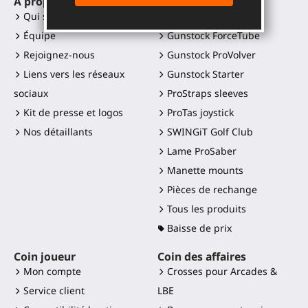
A propos
Accessoires VR
Qui sommes-nous ?
Gunstock MagTube
Équipe
Gunstock ForceTube
Rejoignez-nous
Gunstock ProVolver
Liens vers les réseaux
Gunstock Starter
sociaux
ProStraps sleeves
Kit de presse et logos
ProTas joystick
Nos détaillants
SWINGiT Golf Club
Lame ProSaber
Manette mounts
Pièces de rechange
Tous les produits
Baisse de prix
Coin joueur
Coin des affaires
Mon compte
Crosses pour Arcades &
Service client
LBE