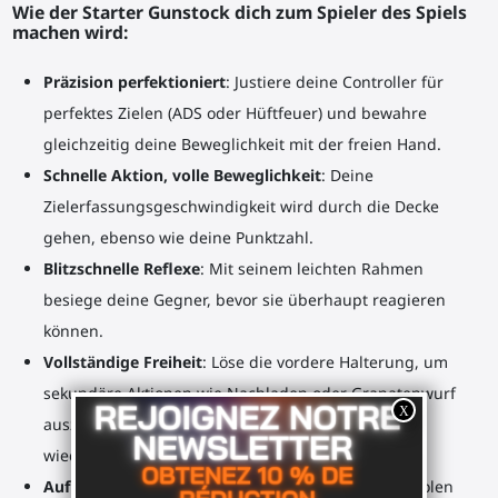
Wie der Starter Gunstock dich zum Spieler des Spiels
machen wird:
Präzision perfektioniert
: Justiere deine Controller für
perfektes Zielen (ADS oder Hüftfeuer) und bewahre
gleichzeitig deine Beweglichkeit mit der freien Hand.
Schnelle Aktion, volle Beweglichkeit
: Deine
Zielerfassungsgeschwindigkeit wird durch die Decke
gehen, ebenso wie deine Punktzahl.
Blitzschnelle Reflexe
: Mit seinem leichten Rahmen
besiege deine Gegner, bevor sie überhaupt reagieren
können.
Vollständige Freiheit
: Löse die vordere Halterung, um
sekundäre Aktionen wie Nachladen oder Granatenwurf
auszuführen, und befestige sie im Handumdrehen
wieder.
Aufrüstbar
: Perfekter Simulator für Maschinenpistolen