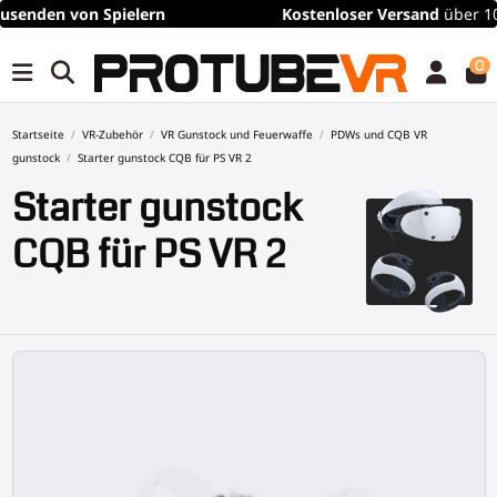
Kostenloser
Versand
über 100€/115$ (zeitlich begrenzt)
0
Startseite
VR-Zubehör
VR Gunstock und Feuerwaffe
PDWs und CQB VR
gunstock
Starter gunstock CQB für PS VR 2
Starter gunstock
CQB für PS VR 2