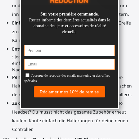
und SMGs. Füge einen abnehmbaren Schaft hinzu, um
ihn für Schüsse auf längere Entfernungen zu schultern.
Einfach zu lernen, aber auch einfach zu meistern
: Greife
zu deinem Gunstock und finde schnell die perfekte
Kalibrierung.
Entwickle dein Muskelgedächtnis
: Jedes Mal, wenn du spielst, beobachte, wie viel
einfacher es ist, einen perfekten Schuss oder ein
Nachladen schnell auszuführen.
Perfektes Tracking
: Die unten montierten Controller-
Halterungen sorgen für ein kristallklares Signal zwischen
deinem PlayStation VR 2-Headset und seinen Controllern.
Zukunftssicher
: Holst du dir in Zukunft ein neues VR-
Headset? Du musst nicht das gesamte Zubehör erneut
kaufen. Kaufe einfach die Halterungen für deine neuen
Controller.