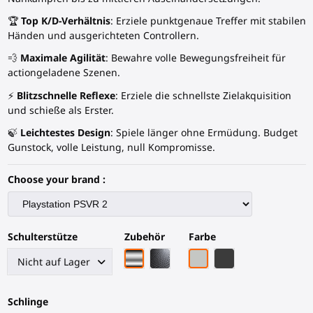
🏆
Top K/D-Verhältnis
: Erziele punktgenaue Treffer mit stabilen
Händen und ausgerichteten Controllern.
💨
Maximale Agilität
: Bewahre volle Bewegungsfreiheit für
actiongeladene Szenen.
⚡
Blitzschnelle Reflexe
: Erziele die schnellste Zielakquisition
und schieße als Erster.
🍃
Leichtestes Design
: Spiele länger ohne Ermüdung. Budget
Gunstock, volle Leistung, null Kompromisse.
Choose your brand :
Schulterstütze
Zubehör
Farbe
Chrom-Armatur
Schwarze Kohlefaser-Armatur
Graues PLA
Schwarze Kohlefas
Schlinge