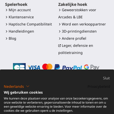
Spelerhoek
Zakelijke hoek
Mijn account
Geweerstokken voor
Klantenservice
Arcades & LBE
Haptische Compatibiliteit
Word een verkooppartner
Handleidingen
3D-printingdiensten
Blog
Andere profiel
Leger, defensie en
politietraining
Sluit
Nederlands
Privacybeleid
©2016-2026 - ProTubeVR™
|
Verkoopvoorwaarden
|
Wij gebruiken cookies
Verzending en douanerechten
|
Garantie
|
Retourneren en
We kunnen deze plaatsen voor analyse van onze bezoekersgegevens, om
Terugbetaling
onze website te verbeteren, gepersonaliseerde inhoud te tonen en om u
een geweldige website-ervaring te bieden. Voor meer informatie over de
cookies die we gebruiken opent u de instellingen.