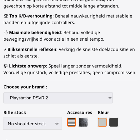
gevechten op korte afstand tot middellange afstanden.
🏆
Top K/D-verhouding
: Behaal nauwkeurigheid met stabiele
handen en uitgelijnde controllers.
💨
Maximale behendigheid
: Behoud volledige
bewegingsvrijheid voor actie in een snel tempo.
⚡
Bliksemsnelle reflexen
: Verkrijg de snelste doelacquisitie en
schiet als eerste.
🍃
Lichtste ontwerp
: Speel langer zonder vermoeidheid.
Voordelige gunstock, volledige prestaties, geen compromissen.
Choose your brand :
Rifle stock
Accessoires
Kleur
Chroom armatuur
Zwarte koolstofvezel armat
Grijze PLA
Zwart Koolst