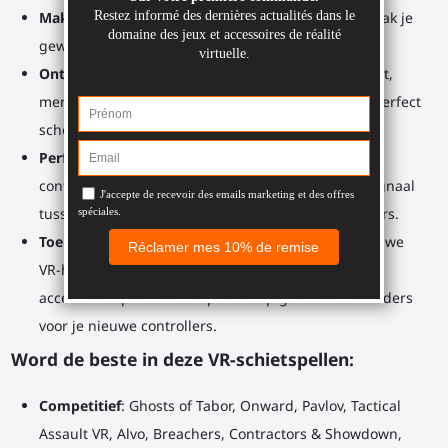
Makkelijk te leren, ook makkelijk te beheersen
: Pak je
geweerkolf en vind snel de perfecte kalibratie.
Ontwikkel je spiergeheugen
: Elke keer dat je speelt,
merk je hoeveel gemakkelijker het is om snel een perfect
schot of herladen uit te voeren.
Perfecte tracking
: De onderaan gemonteerde
controllerhouders zorgen voor een kristalhelder signaal
tussen je PlayStation VR 2-headset en zijn controllers.
Toekomstbestendig
: Ga je in de toekomst een nieuwe
VR-headset aanschaffen? Dan hoef je niet het hele
accessoire opnieuw te kopen. Koop gewoon de houders
voor je nieuwe controllers.
Word de beste in deze VR-schietspellen:
Competitief
: Ghosts of Tabor, Onward, Pavlov, Tactical
Assault VR, Alvo, Breachers, Contractors & Showdown,