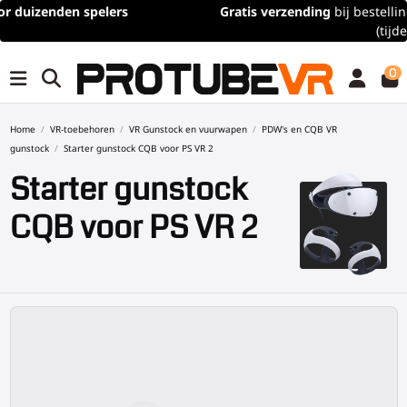
Gratis verzending
bij bestellingen van meer dan 100€/115$
(tijdelijk)
0
Home
VR-toebehoren
VR Gunstock en vuurwapen
PDW's en CQB VR
gunstock
Starter gunstock CQB voor PS VR 2
Starter gunstock
CQB voor PS VR 2