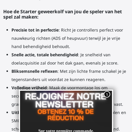
Hoe de Starter
geweerkolf
van jou de speler van het
spel zal maken:
Precisie tot in perfectie
: Richt je controllers perfect voor
nauwkeurig richten (ADS of heupvuur) terwijl je je vrije
hand behendigheid behoudt.
Snelle actie, totale behendigheid
: Je snelheid van
doelacquisitie zal door het dak gaan, evenals je score.
Bliksemsnelle reflexen
: Met zijn lichte frame schakel je je
tegenstanders uit voordat ze kunnen reageren.
Volledige vrijheid
: Maak de voormontage los om
secundaire acties uit te voeren zoals herladen of
granaten gooien, en klik hem in een oogwenk weer vast.
Uitbreidbaar
: Perfecte simulator voor machinepistolen en
SMG's. Voeg een afneembare kolf toe om hem op je
schouder te plaatsen voor schoten op langere afstand.