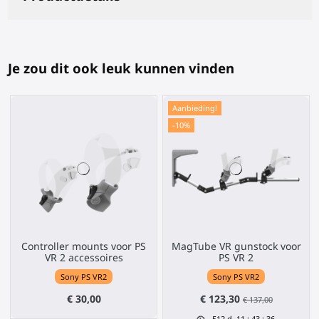
Je zou dit ook leuk kunnen vinden
Aanbieding!
-10%
Controller mounts voor PS
MagTube VR gunstock voor
VR 2 accessoires
PS VR 2
Sony PS VR2
Sony PS VR2
€ 30,00
€ 123,30
€ 137,00
512
d.
11
:
43
:
36