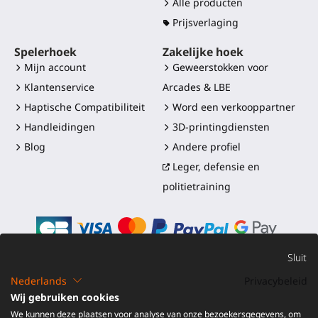
Alle producten
Prijsverlaging
Spelerhoek
Zakelijke hoek
Mijn account
Geweerstokken voor
Klantenservice
Arcades & LBE
Haptische Compatibiliteit
Word een verkooppartner
Handleidingen
3D-printingdiensten
Blog
Andere profiel
Leger, defensie en
politietraining
Sluit
Nederlands
Privacybeleid
©2016-2026 - ProTubeVR™
|
Verkoopvoorwaarden
|
Wij gebruiken cookies
Verzending en douanerechten
|
Garantie
|
Retourneren en
We kunnen deze plaatsen voor analyse van onze bezoekersgegevens, om
Terugbetaling