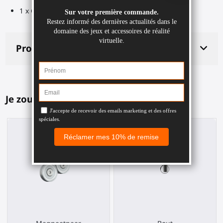
1 x Gladde ring
Productdetails
Je zou dit ook leuk kunnen vinden