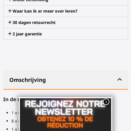
Waar kan ik er meer over leren?
30 dagen retourrecht
2 jaar garantie
Omschrijving
In de doos:
1 x Olieflacon
8 x O-ring (torische verbindingen)
1 x Rubberen ring