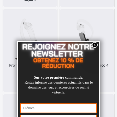
ProTas Joystick für Valve
ProTas Joystick für Pico 4
Index
Pico 4
Valve Index
40,00 €
40,00 €