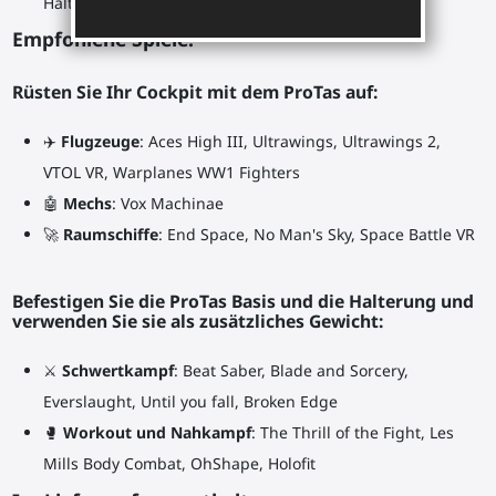
Halterungen für Ihre neuen Controller.
Empfohlene Spiele:
Rüsten Sie Ihr Cockpit mit dem ProTas auf:
✈️
Flugzeuge
: Aces High III, Ultrawings, Ultrawings 2,
VTOL VR, Warplanes WW1 Fighters
🤖
Mechs
: Vox Machinae
🚀
Raumschiffe
: End Space, No Man's Sky, Space Battle VR
Befestigen Sie die ProTas Basis und die Halterung und
verwenden Sie sie als zusätzliches Gewicht:
⚔
Schwertkampf
: Beat Saber, Blade and Sorcery,
Everslaught, Until you fall, Broken Edge
🥊
Workout und Nahkampf
: The Thrill of the Fight, Les
Mills Body Combat, OhShape, Holofit