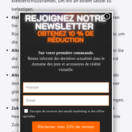
Klettverschlussriemen, um ihn an einem Sessel zu
befestigen.
Klebrige Gel-Pad unter der ProTas Basis
: Positionieren
Sie Ihren VR-Joystick auf Ihrem Schreibtisch. Keine
Rückstände beim Entfernen. Mit Wasser abwaschbar, um
die Klebrigkeit zu erneuern.
Alternative Verwendung
: Fitnessgewicht. Befestigen Sie
die ProTas Basis an Ihren Controller-Halterungen und
verwenden Sie sie als zusätzliches Gewicht.
Alternative Verwendung
: Controller-Halterungen. Mit
dem Klebepad können Sie Ihre Joystick-Basen an einer
glatten Wandfläche anbringen. Jetzt haben Sie
Unterstützung für Ihre Controller mit ihren Halterungen.
Zukunftssicher
: Planen Sie, in Zukunft ein neues VR-
Headset zu bekommen? Sie müssen nicht das gesamte
Zubehör erneut kaufen. Kaufen Sie einfach die