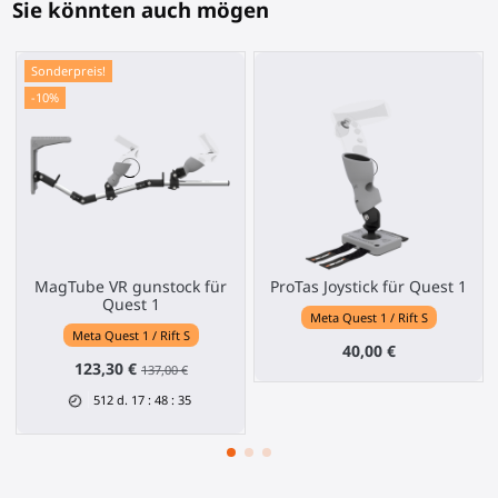
Sie könnten auch mögen
Sonderpreis!
-10%
MagTube VR gunstock für
ProTas Joystick für Quest 1
Quest 1
Meta Quest 1 / Rift S
Meta Quest 1 / Rift S
40,00 €
123,30 €
137,00 €
512
d.
17
:
48
:
35