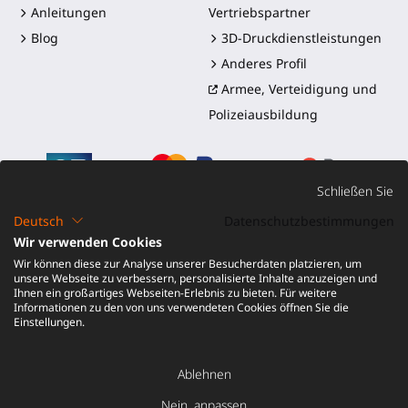
Anleitungen
Vertriebspartner
Blog
3D-Druckdienstleistungen
Anderes Profil
Armee, Verteidigung und
Polizeiausbildung
Schließen Sie
Deutsch
Datenschutzbestimmungen
Wir verwenden Cookies
©2016-2026 - ProTubeVR™
|
Verkaufsbedingungen
|
Wir können diese zur Analyse unserer Besucherdaten platzieren, um
Versand und Zölle
|
Garantie
|
Rückgabe und
unsere Webseite zu verbessern, personalisierte Inhalte anzuzeigen und
Rückerstattung
Ihnen ein großartiges Webseiten-Erlebnis zu bieten. Für weitere
Informationen zu den von uns verwendeten Cookies öffnen Sie die
Einstellungen.
Ablehnen
IN DEN WARENKORB LEGEN
40,00
Nein, anpassen