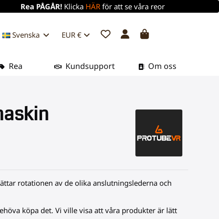
Rea PÅGÅR!
Klicka
HÄR
för att se våra reor
Svenska
EUR €
Rea
Kundsupport
Om oss
maskin
ättar rotationen av de olika anslutningslederna och
höva köpa det. Vi ville visa att våra produkter är lätt