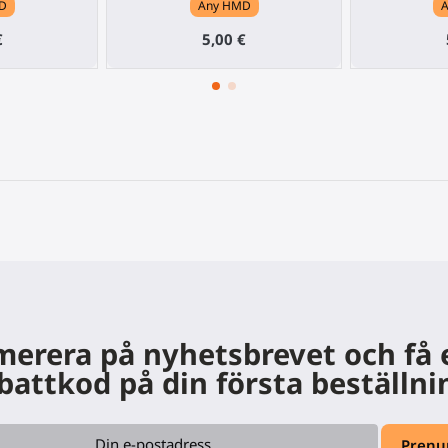
D
Any HMD
€
5,00 €
erera på nyhetsbrevet och få
battkod på din första beställni