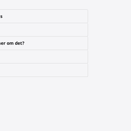
ns
mer om det?