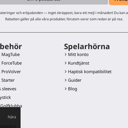
teringar och erbjudanden — inget skräppost, bara ett mejl i månaden! Du kan 
Rabatten gäller på alla våra produkter, förutom varor som redan är på rea.
lbehör
Spelarhörna
k MagTube
Mitt konto
 ForceTube
Kundtjänst
 ProVolver
Haptisk kompatibilitet
 Starter
Guider
 sleeves
Blog
ystick
Golfklubba
-blad
Nära
r-fästen
etspolicy