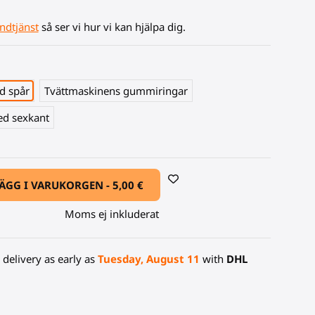
ndtjänst
så ser vi hur vi kan hjälpa dig.
d spår
Tvättmaskinens gummiringar
ed sexkant
ÄGG I VARUKORGEN -
5,00 €
Moms ej inkluderat
delivery as early as
Tuesday, August 11
with
DHL