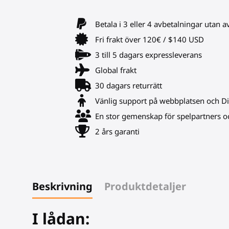
Betala i 3 eller 4 avbetalningar utan a
Fri frakt över 120€ / $140 USD
3 till 5 dagars expressleverans
Global frakt
30 dagars returrätt
Vänlig support på webbplatsen och D
En stor gemenskap för spelpartners oc
2 års garanti
Beskrivning
Produktdetaljer
I lådan: