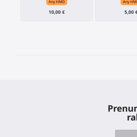
Any HMD
Any HM
10,00 €
5,00 
Prenum
ra