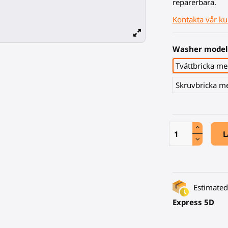
reparerbara.
Kontakta vår ku
Washer model
Tvättbricka me
Skruvbricka m
L
Estimated 
Express 5D