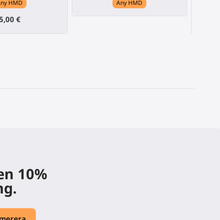
Any HMD
Any HMD
5,00 €
 en 10%
ng.