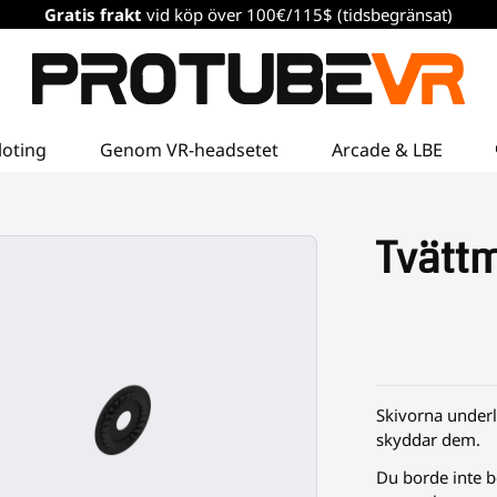
Gratis frakt
vid köp över 100€/115$ (tidsbegränsat)
loting
Genom VR-headsetet
Arcade & LBE
Tvätt
Skivorna underl
skyddar dem.
Du borde inte be