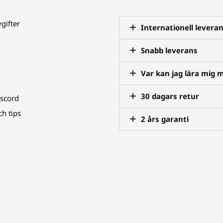
vgifter
Internationell levera
Snabb leverans
Var kan jag lära mig 
30 dagars retur
iscord
h tips
2 års garanti