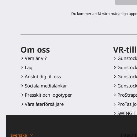
Du kommer att få våra månatliga uppda
Om oss
VR-til
Vem är vi?
Gunstoc
Lag
Gunstock
Anslut dig till oss
Gunstock
Sociala medialänkar
Gunstock
Presskit och logotyper
ProStraps
Våra återförsäljare
ProTas jo
SWINGiT 
ProSaber
Kontrolle
svenska
Integrit