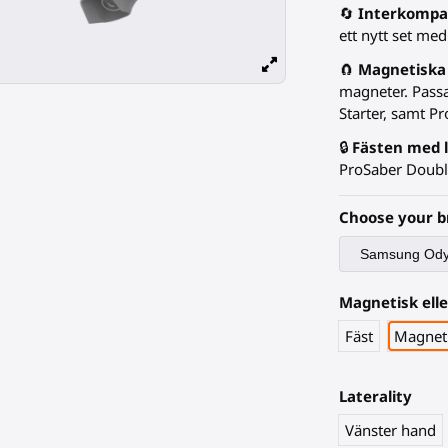
🔄
Interkompat
ett nytt set med
🧲
Magnetiska
magneter. Pass
Starter, samt Pr
🔒
Fästen med 
ProSaber Doubl
Choose your b
Magnetisk ell
Fäst
Magnet
Laterality
Vänster hand