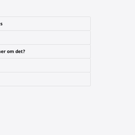
ns
mer om det?