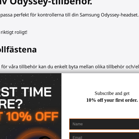
v Odyssey-tillbehör.
t passa perfekt för kontrollerna till din Samsung Odyssey-headset. 
iktigt roligt!
llfästena
 för våra tillbehör kan du enkelt byta mellan olika tillbehör och/
arter VR-
gevärskolv
, ProTas VR-joystick. Bevara din fria handfrih
 smidigt fästa dem på tillbehöret igen.
olfklubba. Erbjud stabil säkerhet för intensiva spel som BeatSabe
med din nya VR-headset. Vår unika design gör att du enkelt kan byta
lfästen/koppar är tillverkade av förstklassiga material och säkra fä