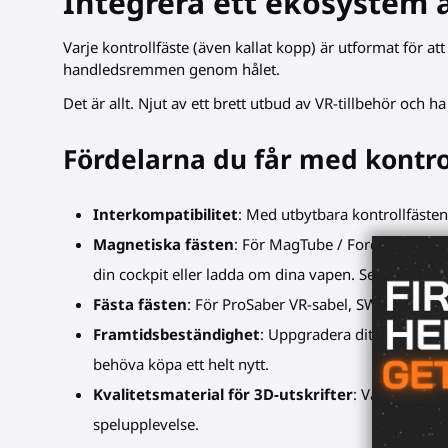
Integrera ett ekosystem a
Varje kontrollfäste (även kallat kopp) är utformat för at
handledsremmen genom hålet.
Det är allt. Njut av ett brett utbud av VR-tillbehör och ha r
Fördelarna du får med kontro
Interkompatibilitet
: Med utbytbara kontrollfästen
Magnetiska fästen
: För MagTube / ForceTube / St
din cockpit eller ladda om dina vapen. Sedan kan du
Fästa fästen
: För ProSaber VR-sabel, SWINGiT VR-g
Framtidsbeständighet
: Uppgradera ditt tillbehör 
behöva köpa ett helt nytt.
Kvalitetsmaterial för 3D-utskrifter
: Våra kontrol
spelupplevelse.