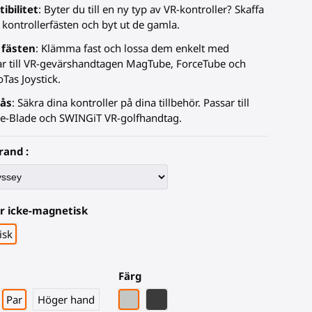
ibilitet
: Byter du till en ny typ av VR-kontroller? Skaffa
 kontrollerfästen och byt ut de gamla.
 fästen
: Klämma fast och lossa dem enkelt med
ar till VR-gevärshandtagen MagTube, ForceTube och
oTas Joystick.
lås
: Säkra dina kontroller på dina tillbehör. Passar till
e-Blade och SWINGiT VR-golfhandtag.
rand :
er icke-magnetisk
isk
Färg
Grått PLA
Svart kolfiber
Par
Höger hand