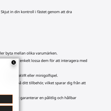
Skjut in din kontroll i fästet genom att dra
eller byta mellan olika varumärken.
et genom att enkelt lossa dem för att interagera med
r eller KayakVR eller minigolfspel.
 fästen på ditt tillbehör, vilket sparar dig från att
sten, vilket garanterar en pålitlig och hållbar