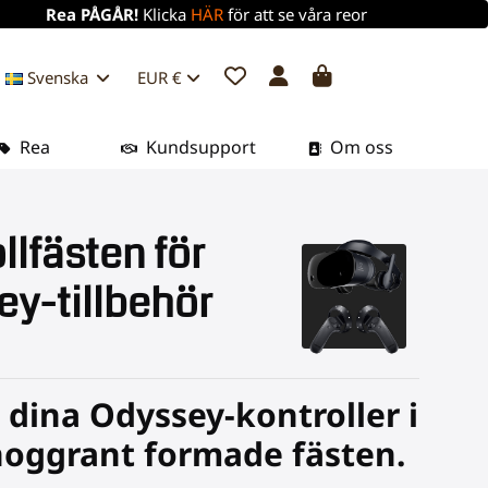
Rea PÅGÅR!
Klicka
HÄR
för att se våra reor
Svenska
EUR €
Rea
Kundsupport
Om oss
llfästen för
y-tillbehör
 dina Odyssey-kontroller i
noggrant formade fästen.