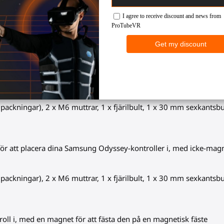
lager av svart gummi som skyddar din kontroll och säkerställer en 
ll i, med ett icke-magnetiskt fäste fastsatt på det
 packningar), 2 x M6 muttrar, 1 x fjärilbult, 1 x 30 mm sexkantsb
 för att placera dina Samsung Odyssey-kontroller i, med icke-magn
 packningar), 2 x M6 muttrar, 1 x fjärilbult, 1 x 30 mm sexkantsb
oll i, med en magnet för att fästa den på en magnetisk fäste