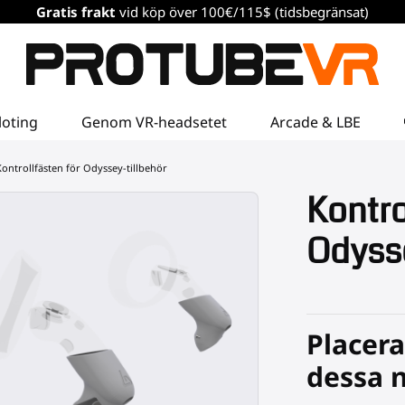
Gratis frakt
vid köp över 100€/115$ (tidsbegränsat)
loting
Genom VR-headsetet
Arcade & LBE
ontrollfästen för Odyssey-tillbehör
Kontro
Odysse
Placera
dessa 