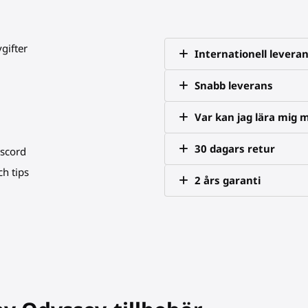
vgifter
Internationell levera
Snabb leverans
Var kan jag lära mig 
30 dagars retur
iscord
h tips
2 års garanti