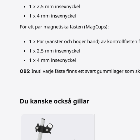
1 x 2,5 mm insexnyckel
1 x 4 mm insexnyckel
För ett par magnetiska fästen (MagCups):
1 x Par (vänster och höger hand) av kontrollfästen
1 x 2,5 mm insexnyckel
1 x 4 mm insexnyckel
OBS
: Inuti varje fäste finns ett svart gummilager som s
Du kanske också gillar