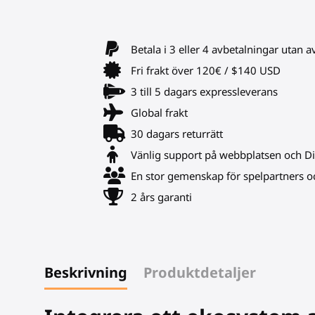
Betala i 3 eller 4 avbetalningar utan a
Fri frakt över 120€ / $140 USD
3 till 5 dagars expressleverans
Global frakt
30 dagars returrätt
Vänlig support på webbplatsen och D
En stor gemenskap för spelpartners oc
2 års garanti
Beskrivning
Produktdetaljer